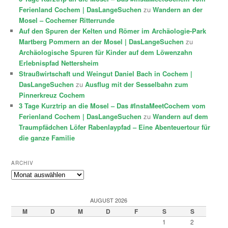
Ferienland Cochem | DasLangeSuchen
zu
Wandern an der
Mosel – Cochemer Ritterrunde
Auf den Spuren der Kelten und Römer im Archäologie-Park
Martberg Pommern an der Mosel | DasLangeSuchen
zu
Archäologische Spuren für Kinder auf dem Löwenzahn
Erlebnispfad Nettersheim
Straußwirtschaft und Weingut Daniel Bach in Cochem |
DasLangeSuchen
zu
Ausflug mit der Sesselbahn zum
Pinnerkreuz Cochem
3 Tage Kurztrip an die Mosel – Das #InstaMeetCochem vom
Ferienland Cochem | DasLangeSuchen
zu
Wandern auf dem
Traumpfädchen Löfer Rabenlaypfad – Eine Abenteuertour für
die ganze Familie
ARCHIV
Archiv
AUGUST 2026
M
D
M
D
F
S
S
1
2