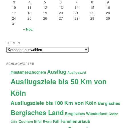
3
4
5
6
7
8
9
10
11
12
13
14
15
16
17
18
19
20
21
22
23
24
25
26
27
28
29
30
31
« Nov.
THEMEN
Themen
SCHLAGWÖRTER
Ausflug
#instameetchochem
Ausflugsziel
Ausflugsziele bis 50 Km von
Köln
Ausflugsziele bis 100 Km von Köln
Bergisches
Bergisches Land
Bergisches Wanderland
Cache
Familienurlaub
Fail
Cochem
Eifel
Event
CiTo