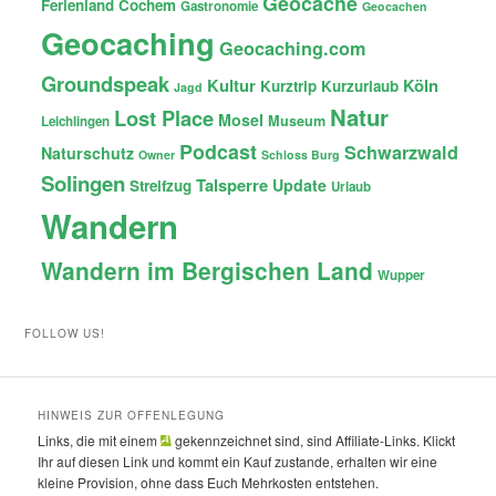
Geocache
Ferienland Cochem
Gastronomie
Geocachen
Geocaching
Geocaching.com
Groundspeak
Kultur
Köln
Kurztrip
Kurzurlaub
Jagd
Natur
Lost Place
Mosel
Museum
Leichlingen
Podcast
Schwarzwald
Naturschutz
Owner
Schloss Burg
Solingen
Talsperre
Update
Streifzug
Urlaub
Wandern
Wandern im Bergischen Land
Wupper
FOLLOW US!
HINWEIS ZUR OFFENLEGUNG
Links, die mit einem
gekennzeichnet sind, sind Affiliate-Links. Klickt
Ihr auf diesen Link und kommt ein Kauf zustande, erhalten wir eine
kleine Provision, ohne dass Euch Mehrkosten entstehen.