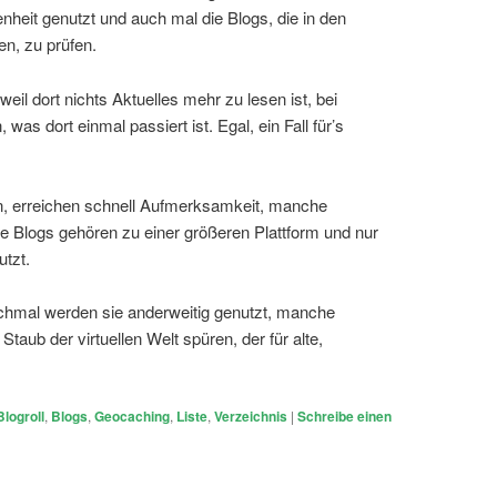
nheit genutzt und auch mal die Blogs, die in den
en, zu prüfen.
il dort nichts Aktuelles mehr zu lesen ist, bei
as dort einmal passiert ist. Egal, ein Fall für’s
en, erreichen schnell Aufmerksamkeit, manche
e Blogs gehören zu einer größeren Plattform und nur
tzt.
nchmal werden sie anderweitig genutzt, manche
taub der virtuellen Welt spüren, der für alte,
Blogroll
,
Blogs
,
Geocaching
,
Liste
,
Verzeichnis
|
Schreibe einen