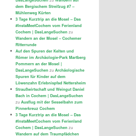
dem Bergischem Streifzug #7 –
Mühlenweg Kürten
3 Tage Kurztrip an die Mosel – Das
#InstaMeetCochem vom Ferienland
Cochem | DasLangeSuchen
zu
Wandern an der Mosel – Cochemer
Ritterrunde
Auf den Spuren der Kelten und
Römer im Archäologie-Park Martberg
Pommern an der Mosel |
DasLangeSuchen
zu
Archäologische
Spuren für Kinder auf dem
Löwenzahn Erlebnispfad Nettersheim
Straußwirtschaft und Weingut Daniel
Bach in Cochem | DasLangeSuchen
zu
Ausflug mit der Sesselbahn zum
Pinnerkreuz Cochem
3 Tage Kurztrip an die Mosel – Das
#InstaMeetCochem vom Ferienland
Cochem | DasLangeSuchen
zu
Wandern auf dem Traumpfädchen