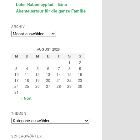
Löfer Rabenlaypfad – Eine
Abenteuertour für die ganze Familie
ARCHIV
Archiv
AUGUST 2026
M
D
M
D
F
S
S
1
2
3
4
5
6
7
8
9
10
11
12
13
14
15
16
17
18
19
20
21
22
23
24
25
26
27
28
29
30
31
« Nov.
THEMEN
Themen
SCHLAGWÖRTER