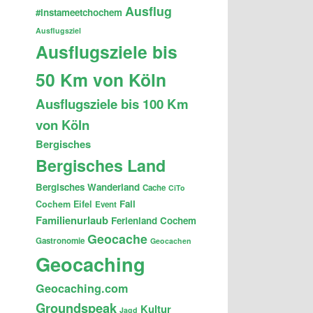
Ausflug
#instameetchochem
Ausflugsziel
Ausflugsziele bis
50 Km von Köln
Ausflugsziele bis 100 Km
von Köln
Bergisches
Bergisches Land
Bergisches Wanderland
Cache
CiTo
Fail
Cochem
Eifel
Event
Familienurlaub
Ferienland Cochem
Geocache
Gastronomie
Geocachen
Geocaching
Geocaching.com
Groundspeak
Kultur
Jagd