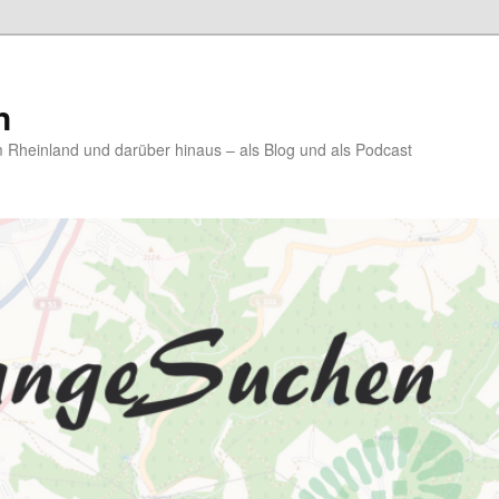
n
Rheinland und darüber hinaus – als Blog und als Podcast