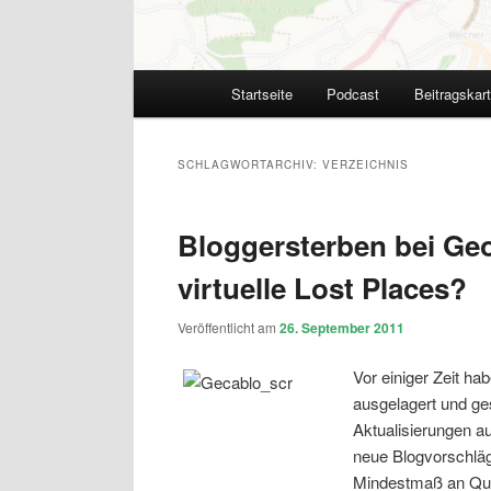
Hauptmenü
Startseite
Podcast
Beitragskar
SCHLAGWORTARCHIV:
VERZEICHNIS
Bloggersterben bei Ge
virtuelle Lost Places?
Veröffentlicht am
26. September 2011
Vor einiger Zeit hab
ausgelagert und ges
Aktualisierungen a
neue Blogvorschläge
Mindestmaß an Qual