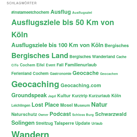
SCHLAGWÖRTER
Ausflug
#instameetchochem
Ausflugsziel
Ausflugsziele bis 50 Km von
Köln
Ausflugsziele bis 100 Km von Köln
Bergisches
Bergisches Land
Bergisches Wanderland
Cache
Familienurlaub
Fail
Cochem
Eifel
Event
CiTo
Geocache
Ferienland Cochem
Gastronomie
Geocachen
Geocaching
Geocaching.com
Groundspeak
Kultur
Köln
Kurztrip
Kurzurlaub
Jagd
Natur
Lost Place
Mosel
Museum
Leichlingen
Podcast
Schwarzwald
Naturschutz
Owner
Schloss Burg
Solingen
Talsperre
Update
Streifzug
Urlaub
Wandern