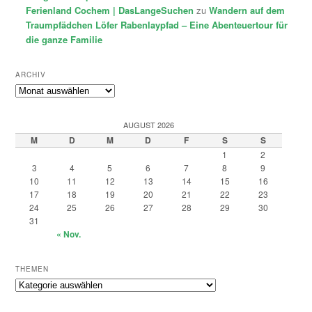
Ferienland Cochem | DasLangeSuchen
zu
Wandern auf dem
Traumpfädchen Löfer Rabenlaypfad – Eine Abenteuertour für
die ganze Familie
ARCHIV
Archiv
AUGUST 2026
M
D
M
D
F
S
S
1
2
3
4
5
6
7
8
9
10
11
12
13
14
15
16
17
18
19
20
21
22
23
24
25
26
27
28
29
30
31
« Nov.
THEMEN
Themen