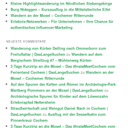
Kleine Highlightwanderung im Nördlichen Siebengebirge
Burg Nideggen – Kurzausflug in die Mittelalterliche Eifel
Wandern an der Mosel – Cochemer Ritterrunde
Erlebnis-Netzwerken – Für Unternehmen – Ihre Chance für
authentisches Influencer-Marketing
NEUESTE KOMMENTARE
Wanderung von Kürten Delling nach Ommerborn zum
Freiluftaltar | DasLangeSuchen
zu
Wandern auf dem
Bergischem Streifzug #7 – Mühlenweg Kürten
3 Tage Kurztrip an die Mosel – Das #InstaMeetCochem vom
Ferienland Cochem | DasLangeSuchen
zu
Wandern an der
Mosel – Cochemer Ritterrunde
Auf den Spuren der Kelten und Römer im Archäologie-Park
Martberg Pommern an der Mosel | DasLangeSuchen
zu
Archäologische Spuren für Kinder auf dem Löwenzahn
Erlebnispfad Nettersheim
Straußwirtschaft und Weingut Daniel Bach in Cochem |
DasLangeSuchen
zu
Ausflug mit der Sesselbahn zum
Pinnerkreuz Cochem
3 Tage Kurztrip an die Mosel – Das #InstaMeetCochem vom