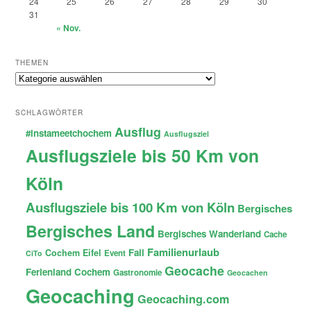
24
25
26
27
28
29
30
31
« Nov.
THEMEN
Themen
SCHLAGWÖRTER
Ausflug
#instameetchochem
Ausflugsziel
Ausflugsziele bis 50 Km von
Köln
Ausflugsziele bis 100 Km von Köln
Bergisches
Bergisches Land
Bergisches Wanderland
Cache
Familienurlaub
Fail
Cochem
Eifel
Event
CiTo
Geocache
Ferienland Cochem
Gastronomie
Geocachen
Geocaching
Geocaching.com