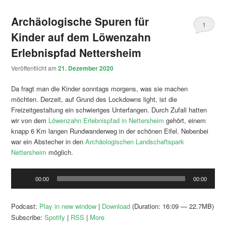
Archäologische Spuren für
1
Kinder auf dem Löwenzahn
Erlebnispfad Nettersheim
Veröffentlicht am
21. Dezember 2020
Da fragt man die Kinder sonntags morgens, was sie machen
möchten. Derzeit, auf Grund des Lockdowns light, ist die
Freizeitgestaltung ein schwieriges Unterfangen. Durch Zufall hatten
wir von dem
Löwenzahn Erlebnispfad in Nettersheim
gehört, einem
knapp 6 Km langen Rundwanderweg in der schönen Eifel. Nebenbei
war ein Abstecher in den
Archäologischen Landschaftspark
Nettersheim
möglich.
Audio-
00:00
00:00
Player
Podcast:
Play in new window
|
Download
(Duration: 16:09 — 22.7MB)
Subscribe:
Spotify
|
RSS
|
More