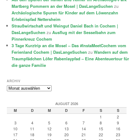
Martberg Pommern an der Mosel | DasLangeSuchen
zu
Archäologische Spuren für Kinder auf dem Löwenzahn
Erlebnispfad Nettersheim
Straußwirtschaft und Weingut Daniel Bach in Cochem |
DasLangeSuchen
zu
Ausflug mit der Sesselbahn zum
Pinnerkreuz Cochem
3 Tage Kurztrip an die Mosel – Das #InstaMeetCochem vom
Ferienland Cochem | DasLangeSuchen
zu
Wandern auf dem
Traumpfädchen Löfer Rabenlaypfad – Eine Abenteuertour für
die ganze Familie
ARCHIV
Archiv
AUGUST 2026
M
D
M
D
F
S
S
1
2
3
4
5
6
7
8
9
10
11
12
13
14
15
16
17
18
19
20
21
22
23