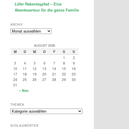
Löfer Rabenlaypfad – Eine
Abenteuertour für die ganze Familie
ARCHIV
Archiv
AUGUST 2026
M
D
M
D
F
S
S
1
2
3
4
5
6
7
8
9
10
11
12
13
14
15
16
17
18
19
20
21
22
23
24
25
26
27
28
29
30
31
« Nov.
THEMEN
Themen
SCHLAGWÖRTER