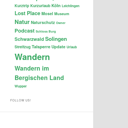
Köln
Kurztrip
Kurzurlaub
Leichlingen
Lost Place
Mosel
Museum
Natur
Naturschutz
Owner
Podcast
Schloss Burg
Solingen
Schwarzwald
Talsperre
Update
Streifzug
Urlaub
Wandern
Wandern im
Bergischen Land
Wupper
FOLLOW US!