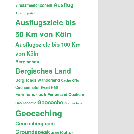
Ausflug
#instameetchochem
Ausflugsziel
Ausflugsziele bis
50 Km von Köln
Ausflugsziele bis 100 Km
von Köln
Bergisches
Bergisches Land
Bergisches Wanderland
Cache
CiTo
Fail
Cochem
Eifel
Event
Familienurlaub
Ferienland Cochem
Geocache
Gastronomie
Geocachen
Geocaching
Geocaching.com
Groundspeak
Kultur
Jagd