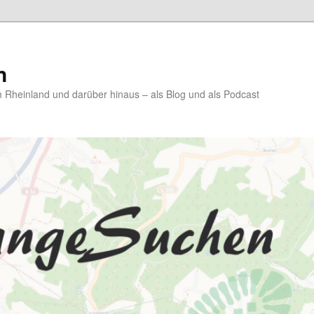
n
Rheinland und darüber hinaus – als Blog und als Podcast