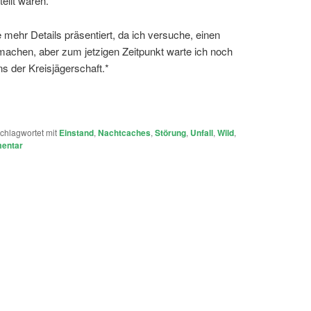
ellt waren.
e mehr Details präsentiert, da ich versuche, einen
 machen, aber zum jetzigen Zeitpunkt warte ich noch
s der Kreisjägerschaft.*
chlagwortet mit
Einstand
,
Nachtcaches
,
Störung
,
Unfall
,
Wild
,
mentar