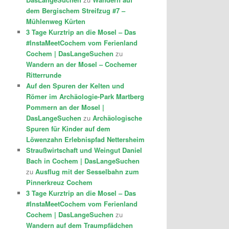
dem Bergischem Streifzug #7 –
Mühlenweg Kürten
3 Tage Kurztrip an die Mosel – Das
#InstaMeetCochem vom Ferienland
Cochem | DasLangeSuchen
zu
Wandern an der Mosel – Cochemer
Ritterrunde
Auf den Spuren der Kelten und
Römer im Archäologie-Park Martberg
Pommern an der Mosel |
DasLangeSuchen
zu
Archäologische
Spuren für Kinder auf dem
Löwenzahn Erlebnispfad Nettersheim
Straußwirtschaft und Weingut Daniel
Bach in Cochem | DasLangeSuchen
zu
Ausflug mit der Sesselbahn zum
Pinnerkreuz Cochem
3 Tage Kurztrip an die Mosel – Das
#InstaMeetCochem vom Ferienland
Cochem | DasLangeSuchen
zu
Wandern auf dem Traumpfädchen