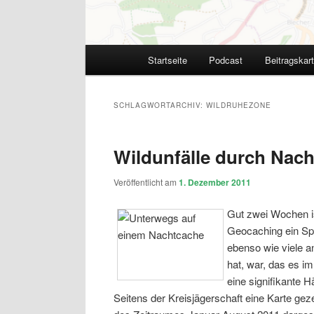
Hauptmenü
Startseite
Podcast
Beitragskar
SCHLAGWORTARCHIV:
WILDRUHEZONE
Wildunfälle durch Nac
Veröffentlicht am
1. Dezember 2011
Gut zwei Wochen 
Geocaching ein Spa
ebenso wie viele 
hat, war, das es 
eine signifikante 
Seitens der Kreisjägerschaft eine Karte gez