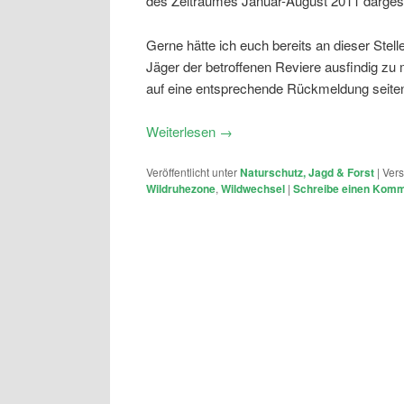
des Zeitraumes Januar-August 2011 dargest
Gerne hätte ich euch bereits an dieser Stell
Jäger der betroffenen Reviere ausfindig zu
auf eine entsprechende Rückmeldung seiten
Weiterlesen
→
Veröffentlicht unter
Naturschutz, Jagd & Forst
|
Vers
Wildruhezone
,
Wildwechsel
|
Schreibe einen Kom