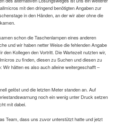
n des alternativen Lösungsweges ist uns ein weiterer
tfallmicros mit den dringend benötigten Angaben zur
wischenstage in den Händen, an der wir aber ohne die
erkamen.
da kamen schon die Taschenlampen eines anderen
che und wir haben netter Weise die fehlenden Angabe
 den Kollegen den Vortritt. Die Wartezeit nutzten wir,
llmicros zu finden, diesen zu Suchen und diesen zu
: Wir hätten es also auch alleine weitergeschafft –
ell gelöst und die letzten Meter standen an. Auf
eriestandswarnung noch ein wenig unter Druck setzen
ht mit dabei.
das Team, dass uns zuvor unterstützt hatte und jetzt