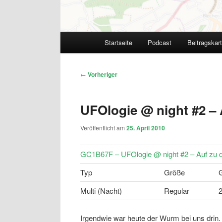
Hauptmenü
Startseite
Podcast
Beitragskar
Beitragsnavigation
←
Vorheriger
UFOlogie @ night #2 – 
Veröffentlicht am
25. April 2010
GC1B67F – UFOlogie @ night #2 – Auf zu d
Typ
Größe
Multi (Nacht)
Regular
Irgendwie war heute der Wurm bei uns drin.