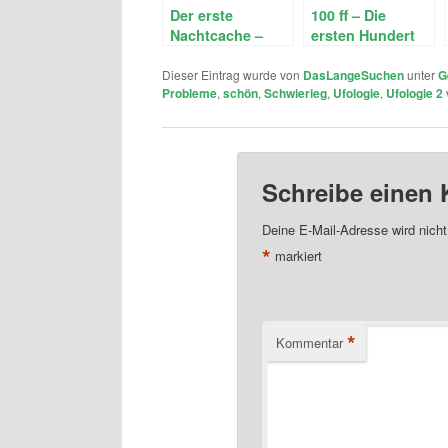
Der erste
100 ff – Die
Nachtcache –
ersten Hundert
UFOlogie @
sind voll
night #1
Dieser Eintrag wurde von
DasLangeSuchen
unter
G
Probleme
,
schön
,
Schwierieg
,
Ufologie
,
Ufologie 2
Schreibe einen
Deine E-Mail-Adresse wird nicht 
*
markiert
*
Kommentar