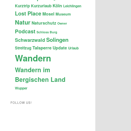
Köln
Kurztrip
Kurzurlaub
Leichlingen
Lost Place
Mosel
Museum
Natur
Naturschutz
Owner
Podcast
Schloss Burg
Solingen
Schwarzwald
Talsperre
Update
Streifzug
Urlaub
Wandern
Wandern im
Bergischen Land
Wupper
FOLLOW US!