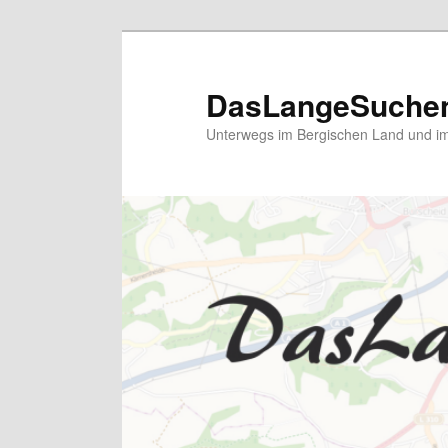
Zum
primären
Inhalt
DasLangeSuche
springen
Unterwegs im Bergischen Land und im 