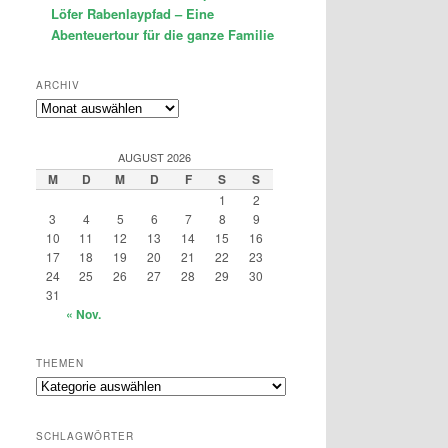
Löfer Rabenlaypfad – Eine
Abenteuertour für die ganze Familie
ARCHIV
Archiv
AUGUST 2026
M
D
M
D
F
S
S
1
2
3
4
5
6
7
8
9
10
11
12
13
14
15
16
17
18
19
20
21
22
23
24
25
26
27
28
29
30
31
« Nov.
THEMEN
Themen
SCHLAGWÖRTER