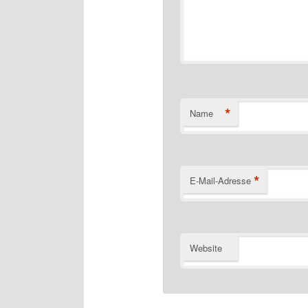
*
Name
*
E-Mail-Adresse
Website