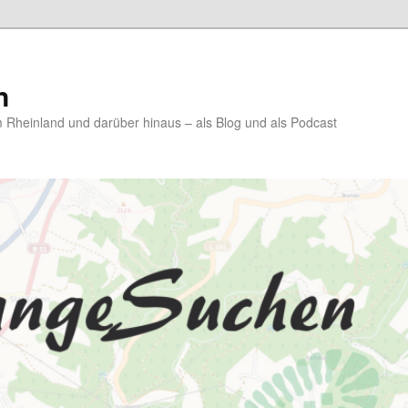
n
Rheinland und darüber hinaus – als Blog und als Podcast