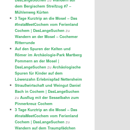
dem Bergischem Streifzug #7 –
Mühlenweg Kürten
3 Tage Kurztrip an die Mosel – Das
#InstaMeetCochem vom Ferienland
Cochem | DasLangeSuchen
zu
Wandern an der Mosel – Cochemer
Ritterrunde
Auf den Spuren der Kelten und
Römer im Archäologie-Park Martberg
Pommern an der Mosel |
DasLangeSuchen
zu
Archäologische
Spuren für Kinder auf dem
Löwenzahn Erlebnispfad Nettersheim
Straußwirtschaft und Weingut Daniel
Bach in Cochem | DasLangeSuchen
zu
Ausflug mit der Sesselbahn zum
Pinnerkreuz Cochem
3 Tage Kurztrip an die Mosel – Das
#InstaMeetCochem vom Ferienland
Cochem | DasLangeSuchen
zu
Wandern auf dem Traumpfädchen