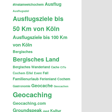
Ausflug
#instameetchochem
Ausflugsziel
Ausflugsziele bis
50 Km von Köln
Ausflugsziele bis 100 Km
von Köln
Bergisches
Bergisches Land
Bergisches Wanderland
Cache
CiTo
Fail
Cochem
Eifel
Event
Familienurlaub
Ferienland Cochem
Geocache
Gastronomie
Geocachen
Geocaching
Geocaching.com
Groundspeak
Kultur
Jagd