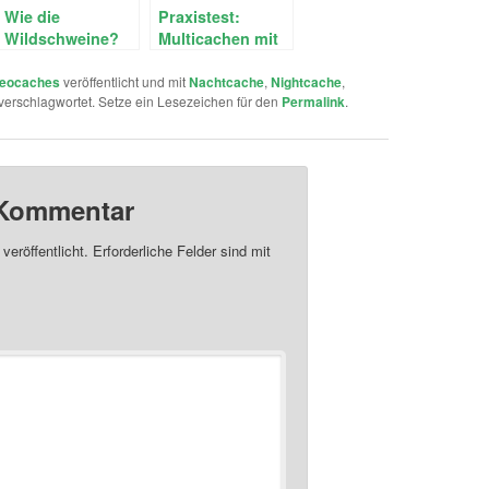
Wie die
Praxistest:
Wildschweine?
Multicachen mit
der Firmware
3.15 (Beta) auf
eocaches
veröffentlicht und mit
Nachtcache
,
Nightcache
,
verschlagwortet. Setze ein Lesezeichen für den
Permalink
.
dem Dakota 20
 Kommentar
veröffentlicht.
Erforderliche Felder sind mit