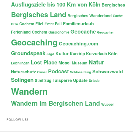
Ausflugsziele bis 100 Km von Köln
Bergisches
Bergisches Land
Bergisches Wanderland
Cache
Familienurlaub
Fail
Cochem
Eifel
Event
CiTo
Geocache
Ferienland Cochem
Gastronomie
Geocachen
Geocaching
Geocaching.com
Groundspeak
Kultur
Köln
Kurztrip
Kurzurlaub
Jagd
Natur
Lost Place
Mosel
Museum
Leichlingen
Podcast
Schwarzwald
Naturschutz
Owner
Schloss Burg
Solingen
Talsperre
Update
Streifzug
Urlaub
Wandern
Wandern im Bergischen Land
Wupper
FOLLOW US!