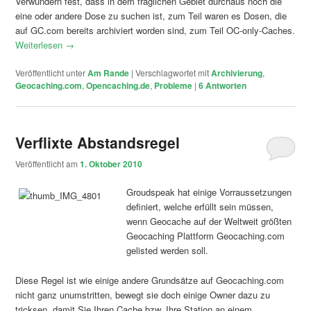
Verwundern fest, dass in dem fraglichen Gebiet durchaus noch die
eine oder andere Dose zu suchen ist, zum Teil waren es Dosen, die
auf GC.com bereits archiviert worden sind, zum Teil OC-only-Caches.
Weiterlesen
→
Veröffentlicht unter
Am Rande
|
Verschlagwortet mit
Archivierung
,
Geocaching.com
,
Opencaching.de
,
Probleme
|
6
Antworten
Verflixte Abstandsregel
Veröffentlicht am
1. Oktober 2010
Groudspeak hat einige Vorraussetzungen
definiert, welche erfüllt sein müssen,
wenn Geocache auf der Weltweit größten
Geocaching Plattform Geocaching.com
gelisted werden soll.
Diese Regel ist wie einige andere Grundsätze auf Geocaching.com
nicht ganz unumstritten, bewegt sie doch einige Owner dazu zu
tricksen, damit Sie Ihren Cache bzw. Ihre Station an einem