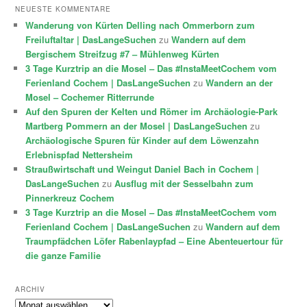
NEUESTE KOMMENTARE
Wanderung von Kürten Delling nach Ommerborn zum
Freiluftaltar | DasLangeSuchen
zu
Wandern auf dem
Bergischem Streifzug #7 – Mühlenweg Kürten
3 Tage Kurztrip an die Mosel – Das #InstaMeetCochem vom
Ferienland Cochem | DasLangeSuchen
zu
Wandern an der
Mosel – Cochemer Ritterrunde
Auf den Spuren der Kelten und Römer im Archäologie-Park
Martberg Pommern an der Mosel | DasLangeSuchen
zu
Archäologische Spuren für Kinder auf dem Löwenzahn
Erlebnispfad Nettersheim
Straußwirtschaft und Weingut Daniel Bach in Cochem |
DasLangeSuchen
zu
Ausflug mit der Sesselbahn zum
Pinnerkreuz Cochem
3 Tage Kurztrip an die Mosel – Das #InstaMeetCochem vom
Ferienland Cochem | DasLangeSuchen
zu
Wandern auf dem
Traumpfädchen Löfer Rabenlaypfad – Eine Abenteuertour für
die ganze Familie
ARCHIV
Archiv