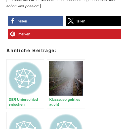
sehen was passiert.
]
teilen
teilen
merken
Ähnliche Beiträge:
DER Unterschied
Klasse, so geht es
zwischen
auch!
Opencaching.de
und
Geocaching.com