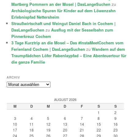
Martberg Pommern an der Mosel | DasLangeSuchen
zu
Archäologische Spuren für Kinder auf dem Löwenzahn
Erlebnispfad Nettersheim
Straußwirtschaft und Weingut Daniel Bach in Cochem |
DasLangeSuchen
zu
Ausflug mit der Sesselbahn zum
Pinnerkreuz Cochem
3 Tage Kurztrip an die Mosel – Das #InstaMeetCochem vom
Ferienland Cochem | DasLangeSuchen
zu
Wandern auf dem
Traumpfädchen Löfer Rabenlaypfad – Eine Abenteuertour für
die ganze Familie
ARCHIV
Archiv
AUGUST 2026
M
D
M
D
F
S
S
1
2
3
4
5
6
7
8
9
10
11
12
13
14
15
16
17
18
19
20
21
22
23
24
25
26
27
28
29
30