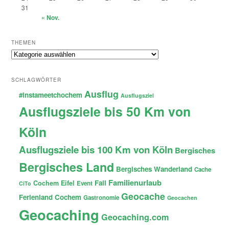
31
« Nov.
THEMEN
Themen
SCHLAGWÖRTER
Ausflug
#instameetchochem
Ausflugsziel
Ausflugsziele bis 50 Km von
Köln
Ausflugsziele bis 100 Km von Köln
Bergisches
Bergisches Land
Bergisches Wanderland
Cache
Familienurlaub
Fail
Cochem
Eifel
Event
CiTo
Geocache
Ferienland Cochem
Gastronomie
Geocachen
Geocaching
Geocaching.com