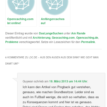
Opencaching.com
Anfängercaches
ist online!
auf
Geocaching.com
Dieser Eintrag wurde von
DasLangeSuchen
unter
Am Rande
veröffentlicht und mit
Archivierung
,
Geocaching.com
,
Opencaching.de
,
Probleme
verschlagwortet. Setze ein Lesezeichen für den
Permalink
.
6 KOMMENTARE ZU „
OC.DE – AUS DEN AUGEN AUS DEM SINN? WIE GEHT MAN
DAMIT UM?
“
Guywan
schrieb
am
19. März 2013 um 14:44 Uhr
:
Ich kann den Artikel von Pingback gut verstehen,
genauso, wie machen Grundbesitzer. Leider sind es
auch im Fußball wenige, die sich so verhalten, dass es
zu Konsequenzen kommt und hier ist es genauso.
Dabei sind Owner und Cacher dran gehalten, das Hobby