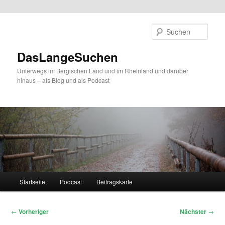
Zum
primären
Such
Inhalt
springen
DasLangeSuchen
Unterwegs im Bergischen Land und im Rheinland und darüber
hinaus – als Blog und als Podcast
Hauptmenü
Startseite
Podcast
Beitragskarte
Beitragsnavigation
←
Vorheriger
Nächster
→