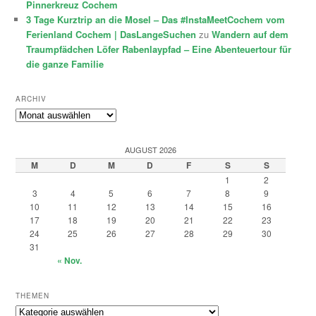
Pinnerkreuz Cochem
3 Tage Kurztrip an die Mosel – Das #InstaMeetCochem vom
Ferienland Cochem | DasLangeSuchen
zu
Wandern auf dem
Traumpfädchen Löfer Rabenlaypfad – Eine Abenteuertour für
die ganze Familie
ARCHIV
Archiv
AUGUST 2026
M
D
M
D
F
S
S
1
2
3
4
5
6
7
8
9
10
11
12
13
14
15
16
17
18
19
20
21
22
23
24
25
26
27
28
29
30
31
« Nov.
THEMEN
Themen