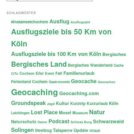
SCHLAGWÖRTER
Ausflug
#instameetchochem
Ausflugsziel
Ausflugsziele bis 50 Km von
Köln
Ausflugsziele bis 100 Km von Köln
Bergisches
Bergisches Land
Bergisches Wanderland
Cache
Familienurlaub
Fail
Cochem
Eifel
Event
CiTo
Geocache
Ferienland Cochem
Gastronomie
Geocachen
Geocaching
Geocaching.com
Groundspeak
Kultur
Köln
Kurztrip
Kurzurlaub
Jagd
Natur
Lost Place
Mosel
Museum
Leichlingen
Podcast
Schwarzwald
Naturschutz
Owner
Schloss Burg
Solingen
Talsperre
Update
Streifzug
Urlaub