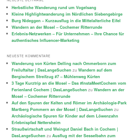
NEUESTE BEITRÄGE
Herbstliche Wanderung rund um Vogelsang
Kleine Highlightwanderung im Nördlichen Siebengebirge
Burg Nideggen – Kurzausflug in die Mittelalterliche Eifel
Wandern an der Mosel – Cochemer Ritterrunde
Erlebnis-Netzwerken – Für Unternehmen – Ihre Chance für
authentisches Influencer-Marketing
NEUESTE KOMMENTARE
Wanderung von Kürten Delling nach Ommerborn zum
Freiluftaltar | DasLangeSuchen
zu
Wandern auf dem
Bergischem Streifzug #7 – Mühlenweg Kürten
3 Tage Kurztrip an die Mosel – Das #InstaMeetCochem vom
Ferienland Cochem | DasLangeSuchen
zu
Wandern an der
Mosel – Cochemer Ritterrunde
Auf den Spuren der Kelten und Römer im Archäologie-Park
Martberg Pommern an der Mosel | DasLangeSuchen
zu
Archäologische Spuren für Kinder auf dem Löwenzahn
Erlebnispfad Nettersheim
Straußwirtschaft und Weingut Daniel Bach in Cochem |
DasLangeSuchen
zu
Ausflug mit der Sesselbahn zum