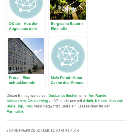
OC.de – Aus den
Bergische Bauern –
Augen aus dem
Eine tolle
Sinn? Wie geht man
Wanderrunde
damit um?
durch die
Wupperberge
Prora – Eine
Mein Persönlicher
schockierende
Cache des Monats –
Reise in das ewig
Nordermole II
Gestrige
(GC1R82X)
Dieser Eintrag wurde von
DasLangeSuchen
unter
Am Rande
,
Geocaches
,
Geocaching
veröffentlicht und mit
Arbeit
,
Klasse
,
liebevoll
,
Serie
,
Top
,
Tradi
verschlagwortet. Setze ein Lesezeichen für den
Permalink
.
5 KOMMENTARE ZU „
KLASSE, SO GEHT ES AUCH!
“