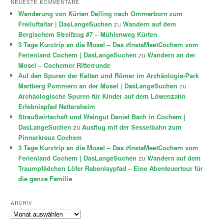
NEUESTE KOMMENTARE
Wanderung von Kürten Delling nach Ommerborn zum
Freiluftaltar | DasLangeSuchen
zu
Wandern auf dem
Bergischem Streifzug #7 – Mühlenweg Kürten
3 Tage Kurztrip an die Mosel – Das #InstaMeetCochem vom
Ferienland Cochem | DasLangeSuchen
zu
Wandern an der
Mosel – Cochemer Ritterrunde
Auf den Spuren der Kelten und Römer im Archäologie-Park
Martberg Pommern an der Mosel | DasLangeSuchen
zu
Archäologische Spuren für Kinder auf dem Löwenzahn
Erlebnispfad Nettersheim
Straußwirtschaft und Weingut Daniel Bach in Cochem |
DasLangeSuchen
zu
Ausflug mit der Sesselbahn zum
Pinnerkreuz Cochem
3 Tage Kurztrip an die Mosel – Das #InstaMeetCochem vom
Ferienland Cochem | DasLangeSuchen
zu
Wandern auf dem
Traumpfädchen Löfer Rabenlaypfad – Eine Abenteuertour für
die ganze Familie
ARCHIV
Archiv