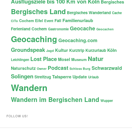
Ausflugsziele bis 100 Km von Köln
Bergisches
Bergisches Land
Bergisches Wanderland
Cache
Familienurlaub
Fail
Cochem
Eifel
Event
CiTo
Geocache
Ferienland Cochem
Gastronomie
Geocachen
Geocaching
Geocaching.com
Groundspeak
Kultur
Köln
Kurztrip
Kurzurlaub
Jagd
Natur
Lost Place
Mosel
Museum
Leichlingen
Podcast
Schwarzwald
Naturschutz
Owner
Schloss Burg
Solingen
Talsperre
Update
Streifzug
Urlaub
Wandern
Wandern im Bergischen Land
Wupper
FOLLOW US!