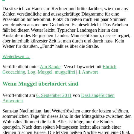
Da sitze ich zu Hause am Rechner und brüte darüber, wie man aus
Zahlen verständliche und aussagekräftige Diagramme für eine
Präsentation hinbekommt. Plötzlich reißen mich ein paar Stimmen
von draußen aus meinen Gedanken. Es nieselt leicht. Das Arbeiten
fällt bei diesen Wetter leicht. Typischer Landregen hier in den
Ausläufern des Bergischen Landes. Man sieht kaum, dass es regnet,
aber innerhalb kürzester Zeit ist man durch und durch nass. Kein
Wetter für draußen. „Fund“ hallt es über die Straße.
Weiterlesen
→
Veröffentlicht unter
Am Rande
|
Verschlagwortet mit
Ehrlich
,
Geocaching
,
Log
,
Muggel
,
muggelfrei
|
1
Antwort
Wenn Muggel überfordert sind
Veröffentlicht am
6. September 2011
von
DasLangeSuchen
Antworten
Samstag Nachmittag, laut Wetterfröschen einer der letzten schönen,
sommerlichen Tage für dieses Jahr. In der Mittagshitze zwischen den
Wohnsilos flimmert die Luft. Alles ist träge, nur die Kinder
quengeln. Nach dem späten Mittagessen lechzt alles nach einer
kleinen frischen Briese. Die letzten heißen Nächte waren eine Qual.