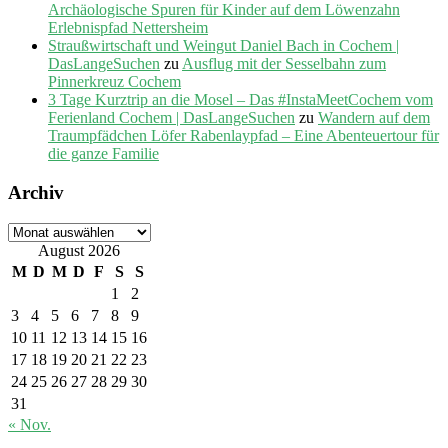
Archäologische Spuren für Kinder auf dem Löwenzahn
Erlebnispfad Nettersheim
Straußwirtschaft und Weingut Daniel Bach in Cochem |
DasLangeSuchen
zu
Ausflug mit der Sesselbahn zum
Pinnerkreuz Cochem
3 Tage Kurztrip an die Mosel – Das #InstaMeetCochem vom
Ferienland Cochem | DasLangeSuchen
zu
Wandern auf dem
Traumpfädchen Löfer Rabenlaypfad – Eine Abenteuertour für
die ganze Familie
Archiv
Archiv
August 2026
M
D
M
D
F
S
S
1
2
3
4
5
6
7
8
9
10
11
12
13
14
15
16
17
18
19
20
21
22
23
24
25
26
27
28
29
30
31
« Nov.