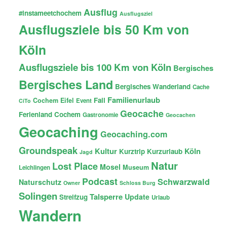
Ausflug
#instameetchochem
Ausflugsziel
Ausflugsziele bis 50 Km von
Köln
Ausflugsziele bis 100 Km von Köln
Bergisches
Bergisches Land
Bergisches Wanderland
Cache
Familienurlaub
Fail
Cochem
Eifel
Event
CiTo
Geocache
Ferienland Cochem
Gastronomie
Geocachen
Geocaching
Geocaching.com
Groundspeak
Kultur
Köln
Kurztrip
Kurzurlaub
Jagd
Natur
Lost Place
Mosel
Museum
Leichlingen
Podcast
Schwarzwald
Naturschutz
Owner
Schloss Burg
Solingen
Talsperre
Update
Streifzug
Urlaub
Wandern