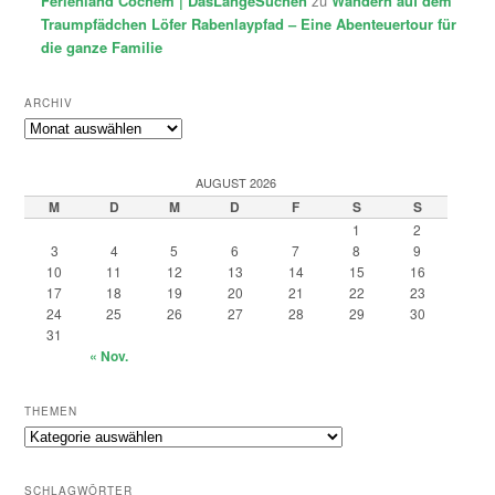
Ferienland Cochem | DasLangeSuchen
zu
Wandern auf dem
Traumpfädchen Löfer Rabenlaypfad – Eine Abenteuertour für
die ganze Familie
ARCHIV
Archiv
AUGUST 2026
M
D
M
D
F
S
S
1
2
3
4
5
6
7
8
9
10
11
12
13
14
15
16
17
18
19
20
21
22
23
24
25
26
27
28
29
30
31
« Nov.
THEMEN
Themen
SCHLAGWÖRTER