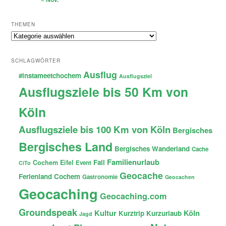
THEMEN
Themen
SCHLAGWÖRTER
Ausflug
#instameetchochem
Ausflugsziel
Ausflugsziele bis 50 Km von
Köln
Ausflugsziele bis 100 Km von Köln
Bergisches
Bergisches Land
Bergisches Wanderland
Cache
Familienurlaub
Fail
Cochem
Eifel
Event
CiTo
Geocache
Ferienland Cochem
Gastronomie
Geocachen
Geocaching
Geocaching.com
Groundspeak
Kultur
Köln
Kurztrip
Kurzurlaub
Jagd