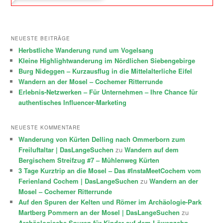
NEUESTE BEITRÄGE
Herbstliche Wanderung rund um Vogelsang
Kleine Highlightwanderung im Nördlichen Siebengebirge
Burg Nideggen – Kurzausflug in die Mittelalterliche Eifel
Wandern an der Mosel – Cochemer Ritterrunde
Erlebnis-Netzwerken – Für Unternehmen – Ihre Chance für
authentisches Influencer-Marketing
NEUESTE KOMMENTARE
Wanderung von Kürten Delling nach Ommerborn zum
Freiluftaltar | DasLangeSuchen
zu
Wandern auf dem
Bergischem Streifzug #7 – Mühlenweg Kürten
3 Tage Kurztrip an die Mosel – Das #InstaMeetCochem vom
Ferienland Cochem | DasLangeSuchen
zu
Wandern an der
Mosel – Cochemer Ritterrunde
Auf den Spuren der Kelten und Römer im Archäologie-Park
Martberg Pommern an der Mosel | DasLangeSuchen
zu
Archäologische Spuren für Kinder auf dem Löwenzahn