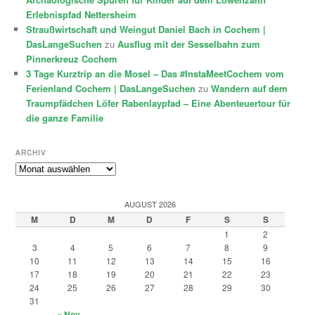
Erlebnispfad Nettersheim
Straußwirtschaft und Weingut Daniel Bach in Cochem |
DasLangeSuchen
zu
Ausflug mit der Sesselbahn zum
Pinnerkreuz Cochem
3 Tage Kurztrip an die Mosel – Das #InstaMeetCochem vom
Ferienland Cochem | DasLangeSuchen
zu
Wandern auf dem
Traumpfädchen Löfer Rabenlaypfad – Eine Abenteuertour für
die ganze Familie
ARCHIV
Archiv
AUGUST 2026
M
D
M
D
F
S
S
1
2
3
4
5
6
7
8
9
10
11
12
13
14
15
16
17
18
19
20
21
22
23
24
25
26
27
28
29
30
31
« Nov.