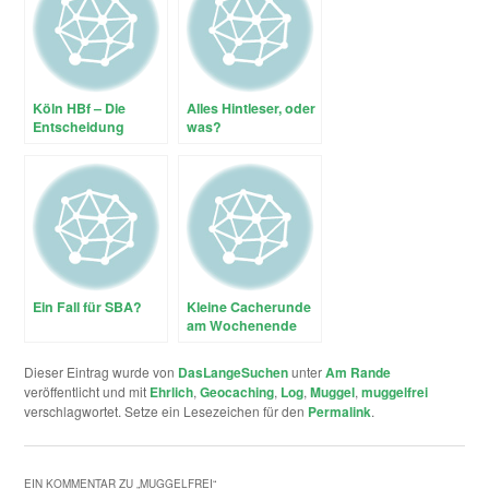
Köln HBf – Die
Alles Hintleser, oder
Entscheidung
was?
Ein Fall für SBA?
Kleine Cacherunde
am Wochenende
13/14.03
Dieser Eintrag wurde von
DasLangeSuchen
unter
Am Rande
veröffentlicht und mit
Ehrlich
,
Geocaching
,
Log
,
Muggel
,
muggelfrei
verschlagwortet. Setze ein Lesezeichen für den
Permalink
.
EIN KOMMENTAR ZU „
MUGGELFREI
“