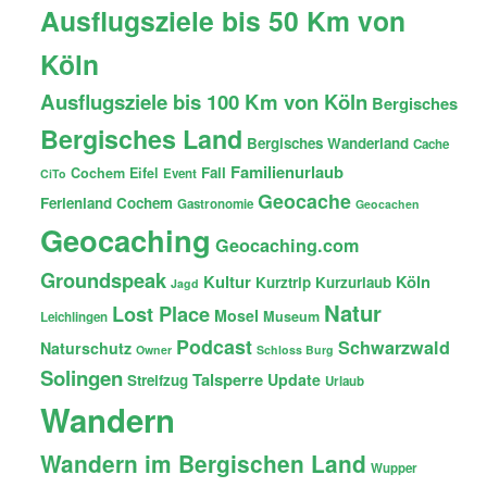
Ausflugsziele bis 50 Km von
Köln
Ausflugsziele bis 100 Km von Köln
Bergisches
Bergisches Land
Bergisches Wanderland
Cache
Familienurlaub
Fail
Cochem
Eifel
Event
CiTo
Geocache
Ferienland Cochem
Gastronomie
Geocachen
Geocaching
Geocaching.com
Groundspeak
Kultur
Köln
Kurztrip
Kurzurlaub
Jagd
Natur
Lost Place
Mosel
Museum
Leichlingen
Podcast
Schwarzwald
Naturschutz
Owner
Schloss Burg
Solingen
Talsperre
Update
Streifzug
Urlaub
Wandern
Wandern im Bergischen Land
Wupper