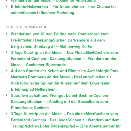
Wandern an der Mosel – Cochemer Ritterrunde
Erlebnis-Netzwerken – Für Unternehmen – Ihre Chance für
authentisches Influencer-Marketing
NEUESTE KOMMENTARE
Wanderung von Kürten Delling nach Ommerborn zum
Freiluftaltar | DasLangeSuchen
zu
Wandern auf dem
Bergischem Streifzug #7 – Mühlenweg Kürten
3 Tage Kurztrip an die Mosel – Das #InstaMeetCochem vom
Ferienland Cochem | DasLangeSuchen
zu
Wandern an der
Mosel – Cochemer Ritterrunde
Auf den Spuren der Kelten und Römer im Archäologie-Park
Martberg Pommern an der Mosel | DasLangeSuchen
zu
Archäologische Spuren für Kinder auf dem Löwenzahn
Erlebnispfad Nettersheim
Straußwirtschaft und Weingut Daniel Bach in Cochem |
DasLangeSuchen
zu
Ausflug mit der Sesselbahn zum
Pinnerkreuz Cochem
3 Tage Kurztrip an die Mosel – Das #InstaMeetCochem vom
Ferienland Cochem | DasLangeSuchen
zu
Wandern auf dem
Traumpfädchen Löfer Rabenlaypfad – Eine Abenteuertour für