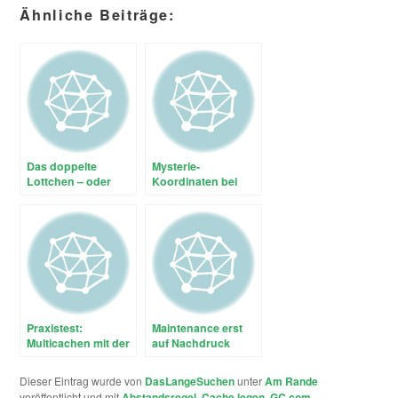
Ähnliche Beiträge:
Das doppelte
Mysterie-
Lottchen – oder
Koordinaten bei
welches ist die
Twitter
richtige Dose?
Praxistest:
Maintenance erst
Multicachen mit der
auf Nachdruck
Firmware 3.15
(Beta) auf dem
Dieser Eintrag wurde von
DasLangeSuchen
unter
Am Rande
Dakota 20
veröffentlicht und mit
Abstandsregel
,
Cache legen
,
GC.com
,