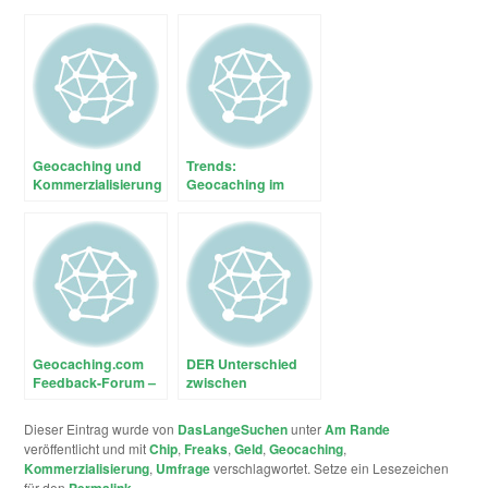
Geocaching und
Trends:
Kommerzialisierung
Geocaching im
Vergleich zu
anderen Outdoor-
Aktivitäten
Geocaching.com
DER Unterschied
Feedback-Forum –
zwischen
Gute Ideen dabei
Opencaching.de
und
Dieser Eintrag wurde von
DasLangeSuchen
unter
Am Rande
Geocaching.com
veröffentlicht und mit
Chip
,
Freaks
,
Geld
,
Geocaching
,
Kommerzialisierung
,
Umfrage
verschlagwortet. Setze ein Lesezeichen
für den
Permalink
.