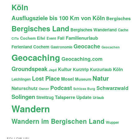
Köln
Ausflugsziele bis 100 Km von Köln
Bergisches
Bergisches Land
Bergisches Wanderland
Cache
Familienurlaub
Fail
Cochem
Eifel
Event
CiTo
Geocache
Ferienland Cochem
Gastronomie
Geocachen
Geocaching
Geocaching.com
Groundspeak
Kultur
Köln
Kurztrip
Kurzurlaub
Jagd
Natur
Lost Place
Mosel
Museum
Leichlingen
Podcast
Schwarzwald
Naturschutz
Owner
Schloss Burg
Solingen
Talsperre
Update
Streifzug
Urlaub
Wandern
Wandern im Bergischen Land
Wupper
FOLLOW US!