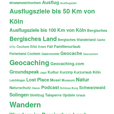
Ausflug
#instameetchochem
Ausflugsziel
Ausflugsziele bis 50 Km von
Köln
Ausflugsziele bis 100 Km von Köln
Bergisches
Bergisches Land
Bergisches Wanderland
Cache
Familienurlaub
Fail
Cochem
Eifel
Event
CiTo
Geocache
Ferienland Cochem
Gastronomie
Geocachen
Geocaching
Geocaching.com
Groundspeak
Kultur
Köln
Kurztrip
Kurzurlaub
Jagd
Natur
Lost Place
Mosel
Museum
Leichlingen
Podcast
Schwarzwald
Naturschutz
Owner
Schloss Burg
Solingen
Talsperre
Update
Streifzug
Urlaub
Wandern