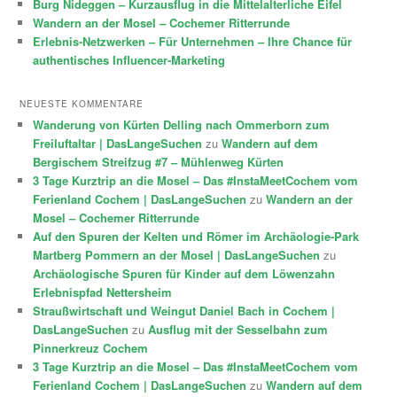
Burg Nideggen – Kurzausflug in die Mittelalterliche Eifel
Wandern an der Mosel – Cochemer Ritterrunde
Erlebnis-Netzwerken – Für Unternehmen – Ihre Chance für
authentisches Influencer-Marketing
NEUESTE KOMMENTARE
Wanderung von Kürten Delling nach Ommerborn zum
Freiluftaltar | DasLangeSuchen
zu
Wandern auf dem
Bergischem Streifzug #7 – Mühlenweg Kürten
3 Tage Kurztrip an die Mosel – Das #InstaMeetCochem vom
Ferienland Cochem | DasLangeSuchen
zu
Wandern an der
Mosel – Cochemer Ritterrunde
Auf den Spuren der Kelten und Römer im Archäologie-Park
Martberg Pommern an der Mosel | DasLangeSuchen
zu
Archäologische Spuren für Kinder auf dem Löwenzahn
Erlebnispfad Nettersheim
Straußwirtschaft und Weingut Daniel Bach in Cochem |
DasLangeSuchen
zu
Ausflug mit der Sesselbahn zum
Pinnerkreuz Cochem
3 Tage Kurztrip an die Mosel – Das #InstaMeetCochem vom
Ferienland Cochem | DasLangeSuchen
zu
Wandern auf dem