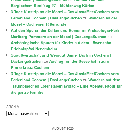
Bergischem Streifzug #7 – Mühlenweg Kürten
3 Tage Kurztrip an die Mosel – Das #InstaMeetCochem vom
Ferienland Cochem | DasLangeSuchen
zu
Wandern an der
Mosel – Cochemer Ritterrunde
Auf den Spuren der Kelten und Römer im Archäologie-Park
Martberg Pommern an der Mosel | DasLangeSuchen
zu
Archäologische Spuren für Kinder auf dem Löwenzahn
Erlebnispfad Nettersheim
Straußwirtschaft und Weingut Daniel Bach in Cochem |
DasLangeSuchen
zu
Ausflug mit der Sesselbahn zum
Pinnerkreuz Cochem
3 Tage Kurztrip an die Mosel – Das #InstaMeetCochem vom
Ferienland Cochem | DasLangeSuchen
zu
Wandern auf dem
Traumpfädchen Löfer Rabenlaypfad – Eine Abenteuertour für
die ganze Familie
ARCHIV
Archiv
AUGUST 2026