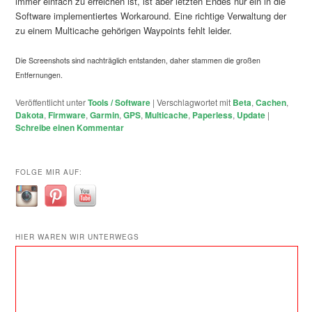
immer einfach zu erreichen ist, ist aber letzten Endes nur ein in die
Software implementiertes Workaround. Eine richtige Verwaltung der
zu einem Multicache gehörigen Waypoints fehlt leider.
Die Screenshots sind nachträglich entstanden, daher stammen die großen
Entfernungen.
Veröffentlicht unter
Tools / Software
|
Verschlagwortet mit
Beta
,
Cachen
,
Dakota
,
Firmware
,
Garmin
,
GPS
,
Multicache
,
Paperless
,
Update
|
Schreibe einen Kommentar
FOLGE MIR AUF:
HIER WAREN WIR UNTERWEGS