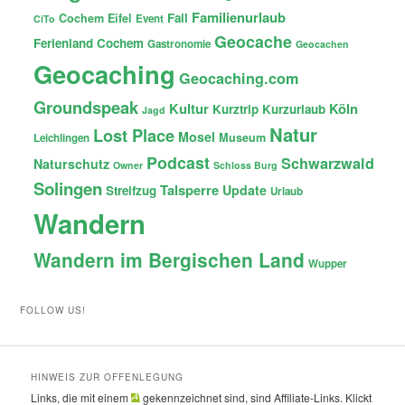
Familienurlaub
Fail
Cochem
Eifel
Event
CiTo
Geocache
Ferienland Cochem
Gastronomie
Geocachen
Geocaching
Geocaching.com
Groundspeak
Kultur
Köln
Kurztrip
Kurzurlaub
Jagd
Natur
Lost Place
Mosel
Museum
Leichlingen
Podcast
Schwarzwald
Naturschutz
Owner
Schloss Burg
Solingen
Talsperre
Update
Streifzug
Urlaub
Wandern
Wandern im Bergischen Land
Wupper
FOLLOW US!
HINWEIS ZUR OFFENLEGUNG
Links, die mit einem
gekennzeichnet sind, sind Affiliate-Links. Klickt