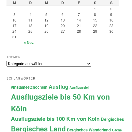
M
D
M
D
F
S
S
1
2
3
4
5
6
7
8
9
10
11
12
13
14
15
16
17
18
19
20
21
22
23
24
25
26
27
28
29
30
31
« Nov.
THEMEN
Themen
SCHLAGWÖRTER
Ausflug
#instameetchochem
Ausflugsziel
Ausflugsziele bis 50 Km von
Köln
Ausflugsziele bis 100 Km von Köln
Bergisches
Bergisches Land
Bergisches Wanderland
Cache