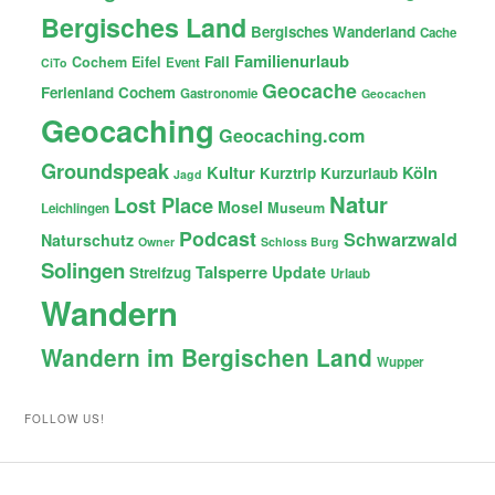
Bergisches Land
Bergisches Wanderland
Cache
Familienurlaub
Fail
Cochem
Eifel
Event
CiTo
Geocache
Ferienland Cochem
Gastronomie
Geocachen
Geocaching
Geocaching.com
Groundspeak
Kultur
Köln
Kurztrip
Kurzurlaub
Jagd
Natur
Lost Place
Mosel
Museum
Leichlingen
Podcast
Schwarzwald
Naturschutz
Owner
Schloss Burg
Solingen
Talsperre
Update
Streifzug
Urlaub
Wandern
Wandern im Bergischen Land
Wupper
FOLLOW US!