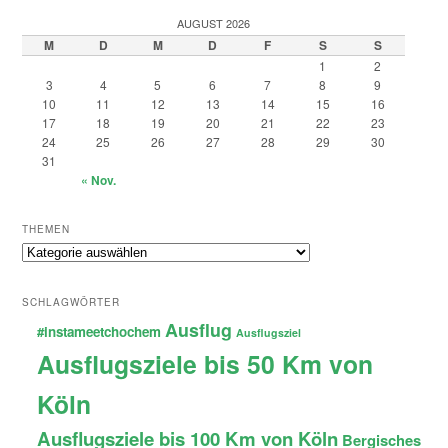
AUGUST 2026
M
D
M
D
F
S
S
1
2
3
4
5
6
7
8
9
10
11
12
13
14
15
16
17
18
19
20
21
22
23
24
25
26
27
28
29
30
31
« Nov.
THEMEN
Themen
SCHLAGWÖRTER
Ausflug
#instameetchochem
Ausflugsziel
Ausflugsziele bis 50 Km von
Köln
Ausflugsziele bis 100 Km von Köln
Bergisches