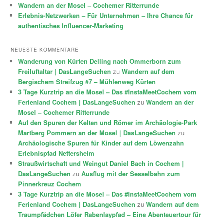
Wandern an der Mosel – Cochemer Ritterrunde
Erlebnis-Netzwerken – Für Unternehmen – Ihre Chance für
authentisches Influencer-Marketing
NEUESTE KOMMENTARE
Wanderung von Kürten Delling nach Ommerborn zum
Freiluftaltar | DasLangeSuchen
zu
Wandern auf dem
Bergischem Streifzug #7 – Mühlenweg Kürten
3 Tage Kurztrip an die Mosel – Das #InstaMeetCochem vom
Ferienland Cochem | DasLangeSuchen
zu
Wandern an der
Mosel – Cochemer Ritterrunde
Auf den Spuren der Kelten und Römer im Archäologie-Park
Martberg Pommern an der Mosel | DasLangeSuchen
zu
Archäologische Spuren für Kinder auf dem Löwenzahn
Erlebnispfad Nettersheim
Straußwirtschaft und Weingut Daniel Bach in Cochem |
DasLangeSuchen
zu
Ausflug mit der Sesselbahn zum
Pinnerkreuz Cochem
3 Tage Kurztrip an die Mosel – Das #InstaMeetCochem vom
Ferienland Cochem | DasLangeSuchen
zu
Wandern auf dem
Traumpfädchen Löfer Rabenlaypfad – Eine Abenteuertour für