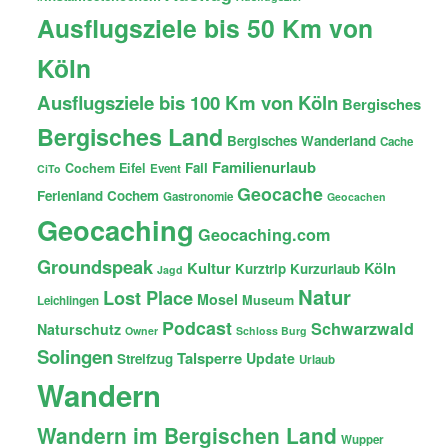
Ausflugsziele bis 50 Km von
Köln
Ausflugsziele bis 100 Km von Köln
Bergisches
Bergisches Land
Bergisches Wanderland
Cache
Familienurlaub
Fail
Cochem
Eifel
Event
CiTo
Geocache
Ferienland Cochem
Gastronomie
Geocachen
Geocaching
Geocaching.com
Groundspeak
Kultur
Köln
Kurztrip
Kurzurlaub
Jagd
Natur
Lost Place
Mosel
Museum
Leichlingen
Podcast
Schwarzwald
Naturschutz
Owner
Schloss Burg
Solingen
Talsperre
Update
Streifzug
Urlaub
Wandern
Wandern im Bergischen Land
Wupper