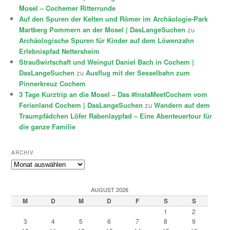
Mosel – Cochemer Ritterrunde
Auf den Spuren der Kelten und Römer im Archäologie-Park
Martberg Pommern an der Mosel | DasLangeSuchen
zu
Archäologische Spuren für Kinder auf dem Löwenzahn
Erlebnispfad Nettersheim
Straußwirtschaft und Weingut Daniel Bach in Cochem |
DasLangeSuchen
zu
Ausflug mit der Sesselbahn zum
Pinnerkreuz Cochem
3 Tage Kurztrip an die Mosel – Das #InstaMeetCochem vom
Ferienland Cochem | DasLangeSuchen
zu
Wandern auf dem
Traumpfädchen Löfer Rabenlaypfad – Eine Abenteuertour für
die ganze Familie
ARCHIV
Archiv
AUGUST 2026
M
D
M
D
F
S
S
1
2
3
4
5
6
7
8
9