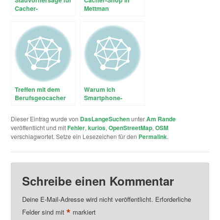
Stauvorhersage für
Cacher-Shop in
Cacher-
Mettman
Autobahnen –
geschlossen
Traffic-Layer auf
Google Maps
Treffen mit dem
Warum ich
Berufsgeocacher
Smartphone-
im Cacher-Shop in
Cacher nicht mag*
Mettmann
Dieser Eintrag wurde von
DasLangeSuchen
unter
Am Rande
veröffentlicht und mit
Fehler
,
kurios
,
OpenStreetMap
,
OSM
verschlagwortet. Setze ein Lesezeichen für den
Permalink
.
Schreibe einen Kommentar
Deine E-Mail-Adresse wird nicht veröffentlicht.
Erforderliche
*
Felder sind mit
markiert