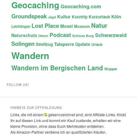
Geocaching
Geocaching.com
Groundspeak
Kultur
Köln
Kurztrip
Kurzurlaub
Jagd
Natur
Lost Place
Mosel
Museum
Leichlingen
Podcast
Schwarzwald
Naturschutz
Owner
Schloss Burg
Solingen
Talsperre
Update
Streifzug
Urlaub
Wandern
Wandern im Bergischen Land
Wupper
FOLLOW US!
HINWEIS ZUR OFFENLEGUNG
Links, die mit einem
gekennzeichnet sind, sind Affiliate-Links. Klickt
Ihr auf diesen Link und kommt ein Kauf zustande, erhalten wir eine
kleine Provision, ohne dass Euch Mehrkosten entstehen.
Als Amazon-Partner verdiene ich an qualifizierten Käufen.