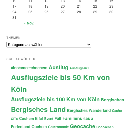
10
11
12
13
14
15
16
17
18
19
20
21
22
23
24
25
26
27
28
29
30
31
« Nov.
THEMEN
Themen
SCHLAGWÖRTER
Ausflug
#instameetchochem
Ausflugsziel
Ausflugsziele bis 50 Km von
Köln
Ausflugsziele bis 100 Km von Köln
Bergisches
Bergisches Land
Bergisches Wanderland
Cache
Familienurlaub
Fail
Cochem
Eifel
Event
CiTo
Geocache
Ferienland Cochem
Gastronomie
Geocachen