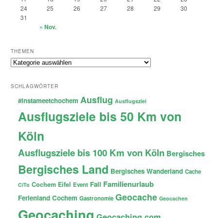
24
25
26
27
28
29
30
31
« Nov.
THEMEN
Themen
SCHLAGWÖRTER
Ausflug
#instameetchochem
Ausflugsziel
Ausflugsziele bis 50 Km von
Köln
Ausflugsziele bis 100 Km von Köln
Bergisches
Bergisches Land
Bergisches Wanderland
Cache
Familienurlaub
Fail
Cochem
Eifel
Event
CiTo
Geocache
Ferienland Cochem
Gastronomie
Geocachen
Geocaching
Geocaching.com