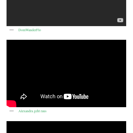
DomWanderFlo
Alexandra geht raus