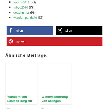
sabi_u0611
(IG)
mbyo2010
(IG)
dottyknitter
(IG)
wander_panda79
(IG)
teilen
teilen
merken
Ähnliche Beiträge:
Wandern von
Winterwanderung
Schloss Burg zur
von Solingen
Müngstener Brücke
Glüder über die