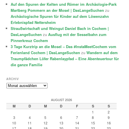
Auf den Spuren der Kelten und Römer im Archäologie-Park
Martberg Pommern an der Mosel | DasLangeSuchen
zu
Archäologische Spuren für Kinder auf dem Löwenzahn
Erlebnispfad Nettersheim
Straußwirtschaft und Weingut Daniel Bach in Cochem |
DasLangeSuchen
zu
Ausflug mit der Sesselbahn zum
Pinnerkreuz Cochem
3 Tage Kurztrip an die Mosel – Das #InstaMeetCochem vom
Ferienland Cochem | DasLangeSuchen
zu
Wandern auf dem
Traumpfädchen Löfer Rabenlaypfad – Eine Abenteuertour für
die ganze Familie
ARCHIV
Archiv
AUGUST 2026
M
D
M
D
F
S
S
1
2
3
4
5
6
7
8
9
10
11
12
13
14
15
16
17
18
19
20
21
22
23