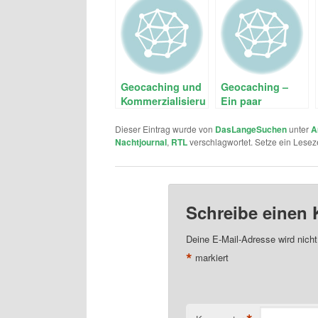
Geocaching und
Geocaching –
Kommerzialisierung
Ein paar
Gedanken zur
Entwicklung
Dieser Eintrag wurde von
DasLangeSuchen
unter
A
Nachtjournal
,
RTL
verschlagwortet. Setze ein Lesez
Schreibe einen
Deine E-Mail-Adresse wird nicht 
*
markiert