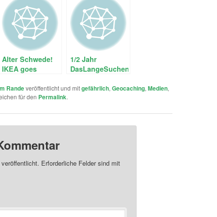
Alter Schwede!
1/2 Jahr
IKEA goes
DasLangeSuchen
Geocaching.
– Ein
Geocaching Blog
m Rande
veröffentlicht und mit
gefährlich
,
Geocaching
,
Medien
,
eichen für den
Permalink
.
 Kommentar
veröffentlicht.
Erforderliche Felder sind mit