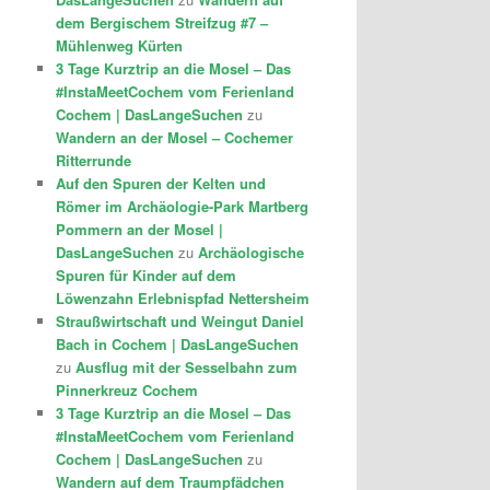
dem Bergischem Streifzug #7 –
Mühlenweg Kürten
3 Tage Kurztrip an die Mosel – Das
#InstaMeetCochem vom Ferienland
Cochem | DasLangeSuchen
zu
Wandern an der Mosel – Cochemer
Ritterrunde
Auf den Spuren der Kelten und
Römer im Archäologie-Park Martberg
Pommern an der Mosel |
DasLangeSuchen
zu
Archäologische
Spuren für Kinder auf dem
Löwenzahn Erlebnispfad Nettersheim
Straußwirtschaft und Weingut Daniel
Bach in Cochem | DasLangeSuchen
zu
Ausflug mit der Sesselbahn zum
Pinnerkreuz Cochem
3 Tage Kurztrip an die Mosel – Das
#InstaMeetCochem vom Ferienland
Cochem | DasLangeSuchen
zu
Wandern auf dem Traumpfädchen