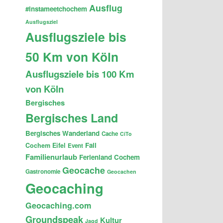
Ausflug
#instameetchochem
Ausflugsziel
Ausflugsziele bis
50 Km von Köln
Ausflugsziele bis 100 Km
von Köln
Bergisches
Bergisches Land
Bergisches Wanderland
Cache
CiTo
Fail
Cochem
Eifel
Event
Familienurlaub
Ferienland Cochem
Geocache
Gastronomie
Geocachen
Geocaching
Geocaching.com
Groundspeak
Kultur
Jagd