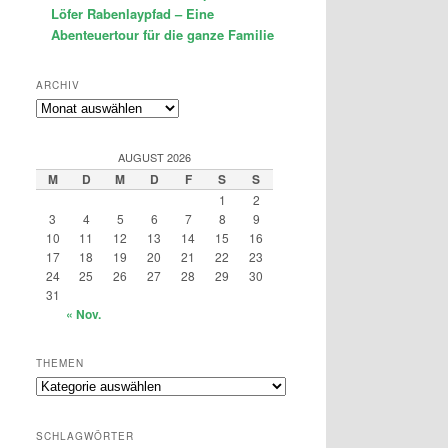
Löfer Rabenlaypfad – Eine
Abenteuertour für die ganze Familie
ARCHIV
Archiv
AUGUST 2026
M
D
M
D
F
S
S
1
2
3
4
5
6
7
8
9
10
11
12
13
14
15
16
17
18
19
20
21
22
23
24
25
26
27
28
29
30
31
« Nov.
THEMEN
Themen
SCHLAGWÖRTER