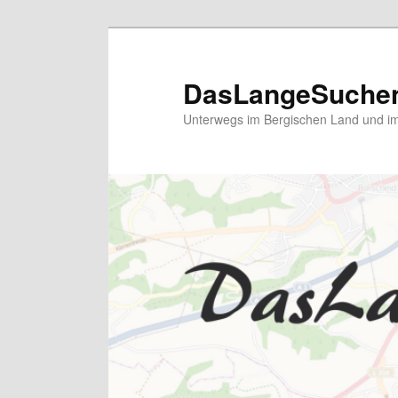
Zum
primären
Inhalt
DasLangeSuche
springen
Unterwegs im Bergischen Land und im 