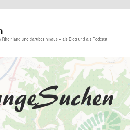
n
Rheinland und darüber hinaus – als Blog und als Podcast