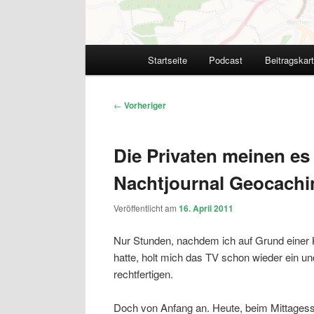
Hauptmenü
Startseite
Podcast
Beitragskar
Beitragsnavigation
←
Vorheriger
Die Privaten meinen es
Nachtjournal Geocachi
Veröffentlicht am
16. April 2011
Nur Stunden, nachdem ich auf Grund einer 
hatte, holt mich das TV schon wieder ein u
rechtfertigen.
Doch von Anfang an. Heute, beim Mittagesse