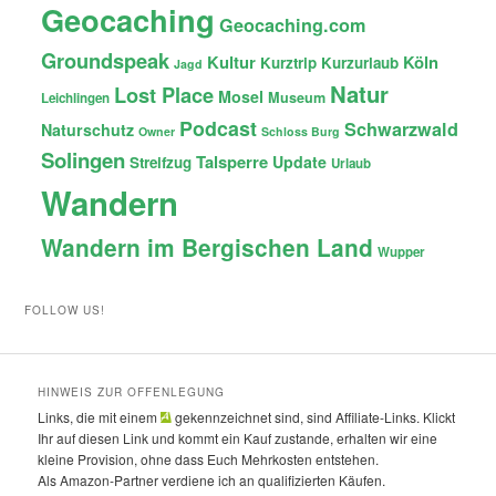
Geocaching
Geocaching.com
Groundspeak
Kultur
Köln
Kurztrip
Kurzurlaub
Jagd
Natur
Lost Place
Mosel
Museum
Leichlingen
Podcast
Schwarzwald
Naturschutz
Owner
Schloss Burg
Solingen
Talsperre
Update
Streifzug
Urlaub
Wandern
Wandern im Bergischen Land
Wupper
FOLLOW US!
HINWEIS ZUR OFFENLEGUNG
Links, die mit einem
gekennzeichnet sind, sind Affiliate-Links. Klickt
Ihr auf diesen Link und kommt ein Kauf zustande, erhalten wir eine
kleine Provision, ohne dass Euch Mehrkosten entstehen.
Als Amazon-Partner verdiene ich an qualifizierten Käufen.