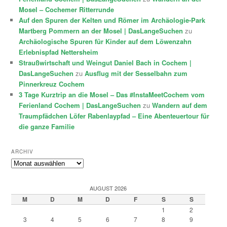
Mosel – Cochemer Ritterrunde
Auf den Spuren der Kelten und Römer im Archäologie-Park
Martberg Pommern an der Mosel | DasLangeSuchen
zu
Archäologische Spuren für Kinder auf dem Löwenzahn
Erlebnispfad Nettersheim
Straußwirtschaft und Weingut Daniel Bach in Cochem |
DasLangeSuchen
zu
Ausflug mit der Sesselbahn zum
Pinnerkreuz Cochem
3 Tage Kurztrip an die Mosel – Das #InstaMeetCochem vom
Ferienland Cochem | DasLangeSuchen
zu
Wandern auf dem
Traumpfädchen Löfer Rabenlaypfad – Eine Abenteuertour für
die ganze Familie
ARCHIV
Archiv
AUGUST 2026
M
D
M
D
F
S
S
1
2
3
4
5
6
7
8
9