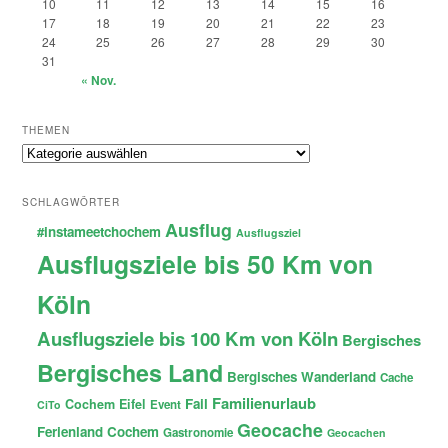
10
11
12
13
14
15
16
17
18
19
20
21
22
23
24
25
26
27
28
29
30
31
« Nov.
THEMEN
Themen
SCHLAGWÖRTER
Ausflug
#instameetchochem
Ausflugsziel
Ausflugsziele bis 50 Km von
Köln
Ausflugsziele bis 100 Km von Köln
Bergisches
Bergisches Land
Bergisches Wanderland
Cache
Familienurlaub
Fail
Cochem
Eifel
Event
CiTo
Geocache
Ferienland Cochem
Gastronomie
Geocachen