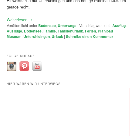
Hinweisschild auf Unteruhldingen und das dortige Pfahlbau Museum
gerade recht.
Weiterlesen
→
Veröffentlicht unter
Bodensee
,
Unterwegs
|
Verschlagwortet mit
Ausflug
,
Ausflüge
,
Bodensee
,
Familie
,
Familienurlaub
,
Ferien
,
Pfahlbau
Museum
,
Unteruhldingen
,
Urlaub
|
Schreibe einen Kommentar
FOLGE MIR AUF:
HIER WAREN WIR UNTERWEGS