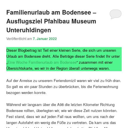
Familienurlaub am Bodensee –
Ausflugsziel Pfahlbau Museum
Unteruhldingen
Veröffentlicht am
7. Januar 2022
Dieser Blogbeitrag ist Teil einer kleinen Serie, die sich um unseren
Urlaub am Bodensee dreht. Alle Beiträge dieser Serie findet Ihr unter
„
Eine Woche Familienurlaub am Bodensee
“ zusammen mit einer
Übersichtskarte, wo wir in der Region überall unterwegs waren.
Auf der Anreise zu unserem Feriendomizil waren wir viel zu früh dran.
So galt es ein paar Stunden zu überbrücken, bis die Ferienwohnung
bezogen werden konnte.
Während wir langsam über die A98 die letzten Kilometer Richtung
Bodensee rollten, überlegten wir, wie wir diese Zeit nutzen könnten.
Fest stand, dass wir auf jeden Fall raus wollten, um uns nach der
langen Autofahrt ein wenig die Füße zu vertreten. Da kam uns das