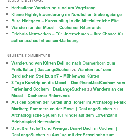
NEUESTE BEITRÄGE
Herbstliche Wanderung rund um Vogelsang
Kleine Highlightwanderung im Nördlichen Siebengebirge
Burg Nideggen – Kurzausflug in die Mittelalterliche Eifel
Wandern an der Mosel – Cochemer Ritterrunde
Erlebnis-Netzwerken – Für Unternehmen – Ihre Chance für
authentisches Influencer-Marketing
NEUESTE KOMMENTARE
Wanderung von Kürten Delling nach Ommerborn zum
Freiluftaltar | DasLangeSuchen
zu
Wandern auf dem
Bergischem Streifzug #7 – Mühlenweg Kürten
3 Tage Kurztrip an die Mosel – Das #InstaMeetCochem vom
Ferienland Cochem | DasLangeSuchen
zu
Wandern an der
Mosel – Cochemer Ritterrunde
Auf den Spuren der Kelten und Römer im Archäologie-Park
Martberg Pommern an der Mosel | DasLangeSuchen
zu
Archäologische Spuren für Kinder auf dem Löwenzahn
Erlebnispfad Nettersheim
Straußwirtschaft und Weingut Daniel Bach in Cochem |
DasLangeSuchen
zu
Ausflug mit der Sesselbahn zum