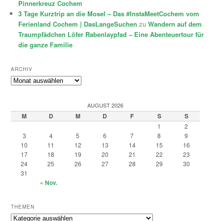
Pinnerkreuz Cochem
3 Tage Kurztrip an die Mosel – Das #InstaMeetCochem vom
Ferienland Cochem | DasLangeSuchen
zu
Wandern auf dem
Traumpfädchen Löfer Rabenlaypfad – Eine Abenteuertour für
die ganze Familie
ARCHIV
Archiv
AUGUST 2026
M
D
M
D
F
S
S
1
2
3
4
5
6
7
8
9
10
11
12
13
14
15
16
17
18
19
20
21
22
23
24
25
26
27
28
29
30
31
« Nov.
THEMEN
Themen