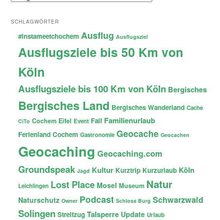
SCHLAGWÖRTER
Ausflug
#instameetchochem
Ausflugsziel
Ausflugsziele bis 50 Km von
Köln
Ausflugsziele bis 100 Km von Köln
Bergisches
Bergisches Land
Bergisches Wanderland
Cache
Familienurlaub
Fail
Cochem
Eifel
Event
CiTo
Geocache
Ferienland Cochem
Gastronomie
Geocachen
Geocaching
Geocaching.com
Groundspeak
Kultur
Köln
Kurztrip
Kurzurlaub
Jagd
Natur
Lost Place
Mosel
Museum
Leichlingen
Podcast
Schwarzwald
Naturschutz
Owner
Schloss Burg
Solingen
Talsperre
Update
Streifzug
Urlaub