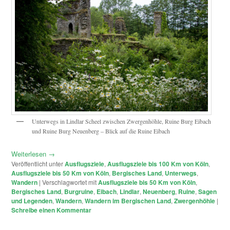
Unterwegs in Lindlar Scheel zwischen Zwergenhöhle, Ruine Burg Eibach
und Ruine Burg Neuenberg – Blick auf die Ruine Eibach
Weiterlesen
→
Veröffentlicht unter
Ausflugsziele
,
Ausflugsziele bis 100 Km von Köln
,
Ausflugsziele bis 50 Km von Köln
,
Bergisches Land
,
Unterwegs
,
Wandern
|
Verschlagwortet mit
Ausflugsziele bis 50 Km von Köln
,
Bergisches Land
,
Burgruine
,
Eibach
,
Lindlar
,
Neuenberg
,
Ruine
,
Sagen
und Legenden
,
Wandern
,
Wandern im Bergischen Land
,
Zwergenhöhle
|
Schreibe einen Kommentar