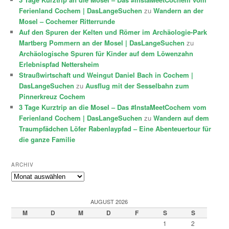
Ferienland Cochem | DasLangeSuchen
zu
Wandern an der
Mosel – Cochemer Ritterrunde
Auf den Spuren der Kelten und Römer im Archäologie-Park
Martberg Pommern an der Mosel | DasLangeSuchen
zu
Archäologische Spuren für Kinder auf dem Löwenzahn
Erlebnispfad Nettersheim
Straußwirtschaft und Weingut Daniel Bach in Cochem |
DasLangeSuchen
zu
Ausflug mit der Sesselbahn zum
Pinnerkreuz Cochem
3 Tage Kurztrip an die Mosel – Das #InstaMeetCochem vom
Ferienland Cochem | DasLangeSuchen
zu
Wandern auf dem
Traumpfädchen Löfer Rabenlaypfad – Eine Abenteuertour für
die ganze Familie
ARCHIV
Archiv
AUGUST 2026
M
D
M
D
F
S
S
1
2