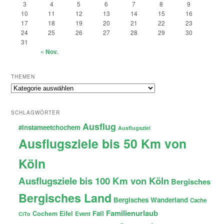
3
4
5
6
7
8
9
10
11
12
13
14
15
16
17
18
19
20
21
22
23
24
25
26
27
28
29
30
31
« Nov.
THEMEN
Themen
SCHLAGWÖRTER
Ausflug
#instameetchochem
Ausflugsziel
Ausflugsziele bis 50 Km von
Köln
Ausflugsziele bis 100 Km von Köln
Bergisches
Bergisches Land
Bergisches Wanderland
Cache
Familienurlaub
Fail
Cochem
Eifel
Event
CiTo