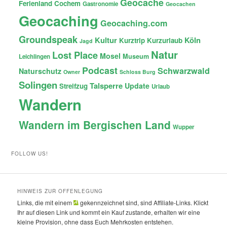
Geocache
Ferienland Cochem
Gastronomie
Geocachen
Geocaching
Geocaching.com
Groundspeak
Kultur
Köln
Kurztrip
Kurzurlaub
Jagd
Natur
Lost Place
Mosel
Museum
Leichlingen
Podcast
Schwarzwald
Naturschutz
Owner
Schloss Burg
Solingen
Talsperre
Update
Streifzug
Urlaub
Wandern
Wandern im Bergischen Land
Wupper
FOLLOW US!
HINWEIS ZUR OFFENLEGUNG
Links, die mit einem
gekennzeichnet sind, sind Affiliate-Links. Klickt
Ihr auf diesen Link und kommt ein Kauf zustande, erhalten wir eine
kleine Provision, ohne dass Euch Mehrkosten entstehen.