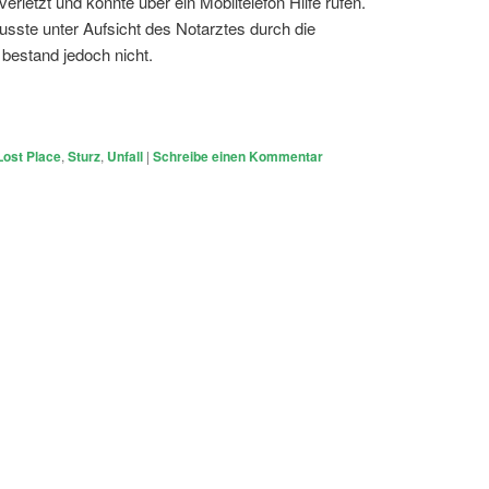
erletzt und konnte über ein Mobiltelefon Hilfe rufen.
ste unter Aufsicht des Notarztes durch die
bestand jedoch nicht.
Lost Place
,
Sturz
,
Unfall
|
Schreibe einen Kommentar