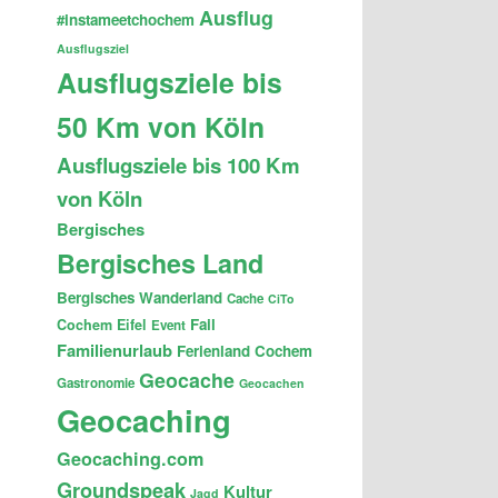
Ausflug
#instameetchochem
Ausflugsziel
Ausflugsziele bis
50 Km von Köln
Ausflugsziele bis 100 Km
von Köln
Bergisches
Bergisches Land
Bergisches Wanderland
Cache
CiTo
Fail
Cochem
Eifel
Event
Familienurlaub
Ferienland Cochem
Geocache
Gastronomie
Geocachen
Geocaching
Geocaching.com
Groundspeak
Kultur
Jagd