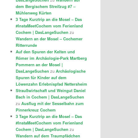
dem Bergischem Streifzug #7 –
Mühlenweg Kürten
3 Tage Kurztrip an die Mosel – Das
#InstaMeetCochem vom Ferienland
Cochem | DasLangeSuchen
zu
Wandern an der Mosel – Cochemer
Ritterrunde
Auf den Spuren der Kelten und
Römer im Archäologie-Park Martberg
Pommern an der Mosel |
DasLangeSuchen
zu
Archäologische
Spuren für Kinder auf dem
Löwenzahn Erlebnispfad Nettersheim
Straußwirtschaft und Weingut Daniel
Bach in Cochem | DasLangeSuchen
zu
Ausflug mit der Sesselbahn zum
Pinnerkreuz Cochem
3 Tage Kurztrip an die Mosel – Das
#InstaMeetCochem vom Ferienland
Cochem | DasLangeSuchen
zu
Wandern auf dem Traumpfädchen