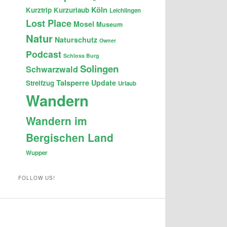
Köln
Kurztrip
Kurzurlaub
Leichlingen
Lost Place
Mosel
Museum
Natur
Naturschutz
Owner
Podcast
Schloss Burg
Solingen
Schwarzwald
Talsperre
Update
Streifzug
Urlaub
Wandern
Wandern im
Bergischen Land
Wupper
FOLLOW US!