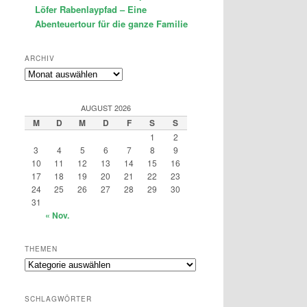
Löfer Rabenlaypfad – Eine
Abenteuertour für die ganze Familie
ARCHIV
Archiv
AUGUST 2026
M
D
M
D
F
S
S
1
2
3
4
5
6
7
8
9
10
11
12
13
14
15
16
17
18
19
20
21
22
23
24
25
26
27
28
29
30
31
« Nov.
THEMEN
Themen
SCHLAGWÖRTER