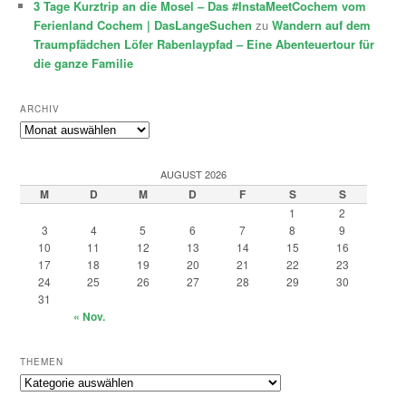
3 Tage Kurztrip an die Mosel – Das #InstaMeetCochem vom
Ferienland Cochem | DasLangeSuchen
zu
Wandern auf dem
Traumpfädchen Löfer Rabenlaypfad – Eine Abenteuertour für
die ganze Familie
ARCHIV
Archiv
AUGUST 2026
M
D
M
D
F
S
S
1
2
3
4
5
6
7
8
9
10
11
12
13
14
15
16
17
18
19
20
21
22
23
24
25
26
27
28
29
30
31
« Nov.
THEMEN
Themen