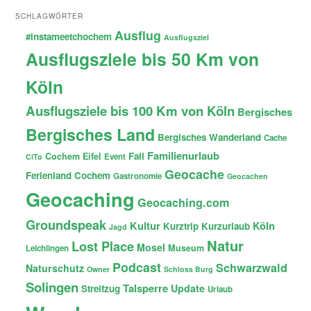
SCHLAGWÖRTER
Ausflug
#instameetchochem
Ausflugsziel
Ausflugsziele bis 50 Km von
Köln
Ausflugsziele bis 100 Km von Köln
Bergisches
Bergisches Land
Bergisches Wanderland
Cache
Familienurlaub
Fail
Cochem
Eifel
Event
CiTo
Geocache
Ferienland Cochem
Gastronomie
Geocachen
Geocaching
Geocaching.com
Groundspeak
Kultur
Köln
Kurztrip
Kurzurlaub
Jagd
Natur
Lost Place
Mosel
Museum
Leichlingen
Podcast
Schwarzwald
Naturschutz
Owner
Schloss Burg
Solingen
Talsperre
Update
Streifzug
Urlaub