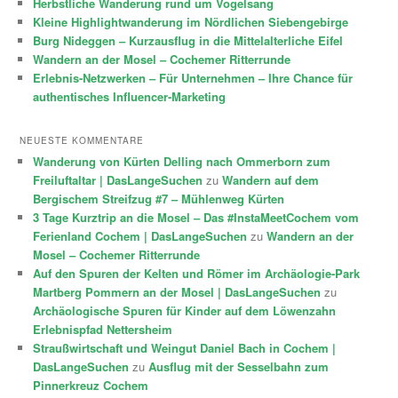
Herbstliche Wanderung rund um Vogelsang
Kleine Highlightwanderung im Nördlichen Siebengebirge
Burg Nideggen – Kurzausflug in die Mittelalterliche Eifel
Wandern an der Mosel – Cochemer Ritterrunde
Erlebnis-Netzwerken – Für Unternehmen – Ihre Chance für
authentisches Influencer-Marketing
NEUESTE KOMMENTARE
Wanderung von Kürten Delling nach Ommerborn zum
Freiluftaltar | DasLangeSuchen
zu
Wandern auf dem
Bergischem Streifzug #7 – Mühlenweg Kürten
3 Tage Kurztrip an die Mosel – Das #InstaMeetCochem vom
Ferienland Cochem | DasLangeSuchen
zu
Wandern an der
Mosel – Cochemer Ritterrunde
Auf den Spuren der Kelten und Römer im Archäologie-Park
Martberg Pommern an der Mosel | DasLangeSuchen
zu
Archäologische Spuren für Kinder auf dem Löwenzahn
Erlebnispfad Nettersheim
Straußwirtschaft und Weingut Daniel Bach in Cochem |
DasLangeSuchen
zu
Ausflug mit der Sesselbahn zum
Pinnerkreuz Cochem