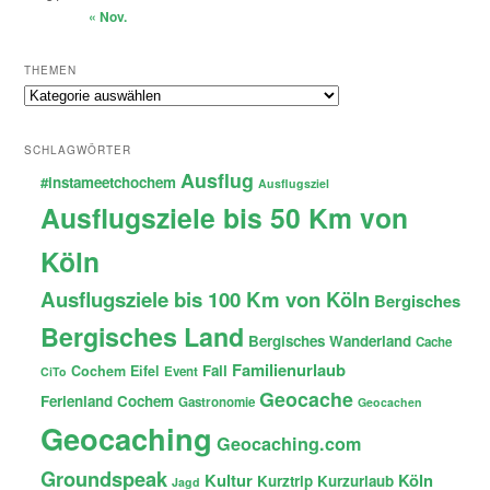
« Nov.
THEMEN
Themen
SCHLAGWÖRTER
Ausflug
#instameetchochem
Ausflugsziel
Ausflugsziele bis 50 Km von
Köln
Ausflugsziele bis 100 Km von Köln
Bergisches
Bergisches Land
Bergisches Wanderland
Cache
Familienurlaub
Fail
Cochem
Eifel
Event
CiTo
Geocache
Ferienland Cochem
Gastronomie
Geocachen
Geocaching
Geocaching.com
Groundspeak
Kultur
Köln
Kurztrip
Kurzurlaub
Jagd