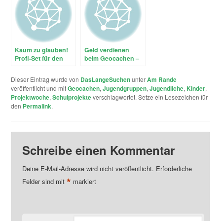
Kaum zu glauben!
Geld verdienen
Profi-Set für den
beim Geocachen –
schnellen Einstieg
Streetspotr
ins Geocachen im
Dieser Eintrag wurde von
DasLangeSuchen
unter
Am Rande
Elektronik-
veröffentlicht und mit
Geocachen
,
Jugendgruppen
,
Jugendliche
,
Kinder
,
Versandhandel
Projektwoche
,
Schulprojekte
verschlagwortet. Setze ein Lesezeichen für
den
Permalink
.
Schreibe einen Kommentar
Deine E-Mail-Adresse wird nicht veröffentlicht.
Erforderliche
*
Felder sind mit
markiert