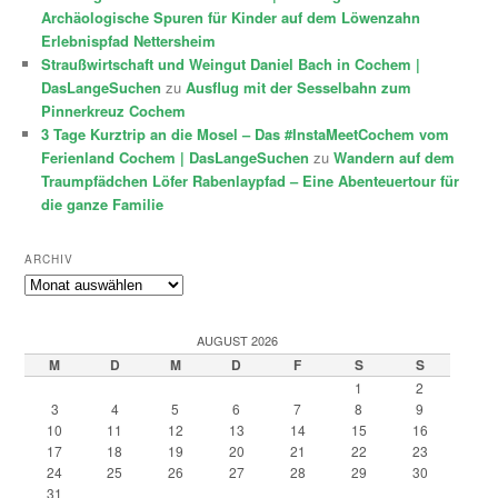
Archäologische Spuren für Kinder auf dem Löwenzahn
Erlebnispfad Nettersheim
Straußwirtschaft und Weingut Daniel Bach in Cochem |
DasLangeSuchen
zu
Ausflug mit der Sesselbahn zum
Pinnerkreuz Cochem
3 Tage Kurztrip an die Mosel – Das #InstaMeetCochem vom
Ferienland Cochem | DasLangeSuchen
zu
Wandern auf dem
Traumpfädchen Löfer Rabenlaypfad – Eine Abenteuertour für
die ganze Familie
ARCHIV
Archiv
AUGUST 2026
M
D
M
D
F
S
S
1
2
3
4
5
6
7
8
9
10
11
12
13
14
15
16
17
18
19
20
21
22
23
24
25
26
27
28
29
30
31