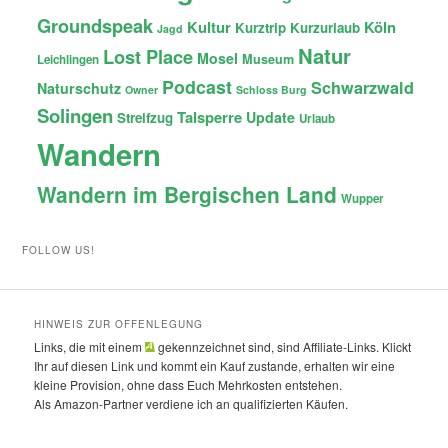
Groundspeak
Kultur
Köln
Kurztrip
Kurzurlaub
Jagd
Natur
Lost Place
Mosel
Museum
Leichlingen
Podcast
Schwarzwald
Naturschutz
Owner
Schloss Burg
Solingen
Talsperre
Update
Streifzug
Urlaub
Wandern
Wandern im Bergischen Land
Wupper
FOLLOW US!
HINWEIS ZUR OFFENLEGUNG
Links, die mit einem
gekennzeichnet sind, sind Affiliate-Links. Klickt
Ihr auf diesen Link und kommt ein Kauf zustande, erhalten wir eine
kleine Provision, ohne dass Euch Mehrkosten entstehen.
Als Amazon-Partner verdiene ich an qualifizierten Käufen.