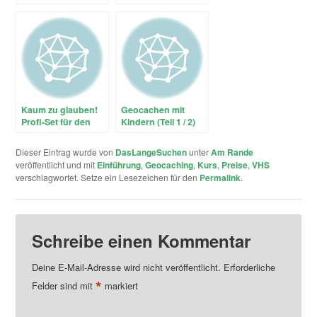
Jugendgruppen
(Teil 2 / 2)
Kaum zu glauben!
Geocachen mit
Profi-Set für den
Kindern (Teil 1 / 2)
schnellen Einstieg
ins Geocachen im
Dieser Eintrag wurde von
DasLangeSuchen
unter
Am Rande
Elektronik-
veröffentlicht und mit
Einführung
,
Geocaching
,
Kurs
,
Preise
,
VHS
Versandhandel
verschlagwortet. Setze ein Lesezeichen für den
Permalink
.
Schreibe einen Kommentar
Deine E-Mail-Adresse wird nicht veröffentlicht.
Erforderliche
*
Felder sind mit
markiert