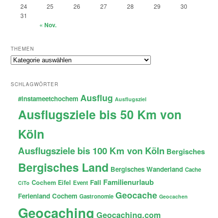
24
25
26
27
28
29
30
31
« Nov.
THEMEN
Themen
SCHLAGWÖRTER
Ausflug
#instameetchochem
Ausflugsziel
Ausflugsziele bis 50 Km von
Köln
Ausflugsziele bis 100 Km von Köln
Bergisches
Bergisches Land
Bergisches Wanderland
Cache
Familienurlaub
Fail
Cochem
Eifel
Event
CiTo
Geocache
Ferienland Cochem
Gastronomie
Geocachen
Geocaching
Geocaching.com