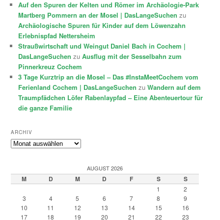
Auf den Spuren der Kelten und Römer im Archäologie-Park
Martberg Pommern an der Mosel | DasLangeSuchen
zu
Archäologische Spuren für Kinder auf dem Löwenzahn
Erlebnispfad Nettersheim
Straußwirtschaft und Weingut Daniel Bach in Cochem |
DasLangeSuchen
zu
Ausflug mit der Sesselbahn zum
Pinnerkreuz Cochem
3 Tage Kurztrip an die Mosel – Das #InstaMeetCochem vom
Ferienland Cochem | DasLangeSuchen
zu
Wandern auf dem
Traumpfädchen Löfer Rabenlaypfad – Eine Abenteuertour für
die ganze Familie
ARCHIV
Archiv
AUGUST 2026
M
D
M
D
F
S
S
1
2
3
4
5
6
7
8
9
10
11
12
13
14
15
16
17
18
19
20
21
22
23