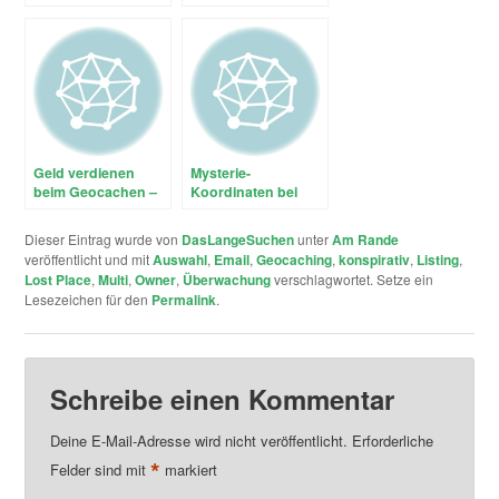
und der Trendsport
Jugendgruppen
Geocachen
(Teil 2 / 2)
Geld verdienen
Mysterie-
beim Geocachen –
Koordinaten bei
Streetspotr
Twitter
Dieser Eintrag wurde von
DasLangeSuchen
unter
Am Rande
veröffentlicht und mit
Auswahl
,
Email
,
Geocaching
,
konspirativ
,
Listing
,
Lost Place
,
Multi
,
Owner
,
Überwachung
verschlagwortet. Setze ein
Lesezeichen für den
Permalink
.
Schreibe einen Kommentar
Deine E-Mail-Adresse wird nicht veröffentlicht.
Erforderliche
*
Felder sind mit
markiert