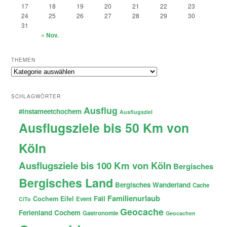
17
18
19
20
21
22
23
24
25
26
27
28
29
30
31
« Nov.
THEMEN
Themen
SCHLAGWÖRTER
Ausflug
#instameetchochem
Ausflugsziel
Ausflugsziele bis 50 Km von
Köln
Ausflugsziele bis 100 Km von Köln
Bergisches
Bergisches Land
Bergisches Wanderland
Cache
Familienurlaub
Fail
Cochem
Eifel
Event
CiTo
Geocache
Ferienland Cochem
Gastronomie
Geocachen