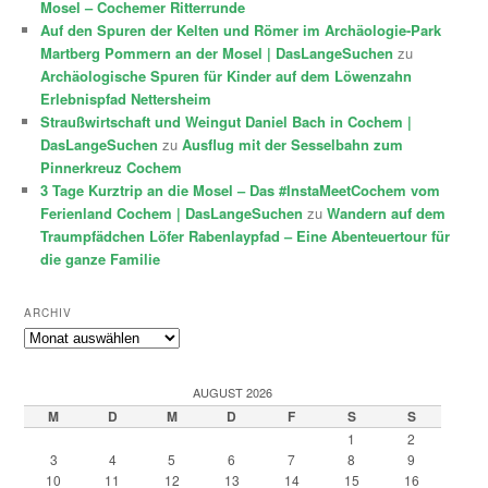
Mosel – Cochemer Ritterrunde
Auf den Spuren der Kelten und Römer im Archäologie-Park
Martberg Pommern an der Mosel | DasLangeSuchen
zu
Archäologische Spuren für Kinder auf dem Löwenzahn
Erlebnispfad Nettersheim
Straußwirtschaft und Weingut Daniel Bach in Cochem |
DasLangeSuchen
zu
Ausflug mit der Sesselbahn zum
Pinnerkreuz Cochem
3 Tage Kurztrip an die Mosel – Das #InstaMeetCochem vom
Ferienland Cochem | DasLangeSuchen
zu
Wandern auf dem
Traumpfädchen Löfer Rabenlaypfad – Eine Abenteuertour für
die ganze Familie
ARCHIV
Archiv
AUGUST 2026
M
D
M
D
F
S
S
1
2
3
4
5
6
7
8
9
10
11
12
13
14
15
16