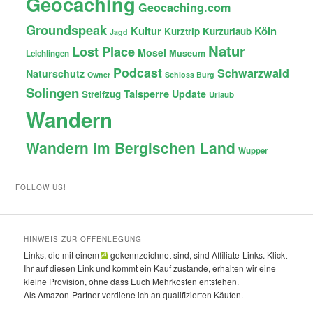
Geocaching
Geocaching.com
Groundspeak
Kultur
Köln
Kurztrip
Kurzurlaub
Jagd
Natur
Lost Place
Mosel
Museum
Leichlingen
Podcast
Schwarzwald
Naturschutz
Owner
Schloss Burg
Solingen
Talsperre
Update
Streifzug
Urlaub
Wandern
Wandern im Bergischen Land
Wupper
FOLLOW US!
HINWEIS ZUR OFFENLEGUNG
Links, die mit einem
gekennzeichnet sind, sind Affiliate-Links. Klickt
Ihr auf diesen Link und kommt ein Kauf zustande, erhalten wir eine
kleine Provision, ohne dass Euch Mehrkosten entstehen.
Als Amazon-Partner verdiene ich an qualifizierten Käufen.