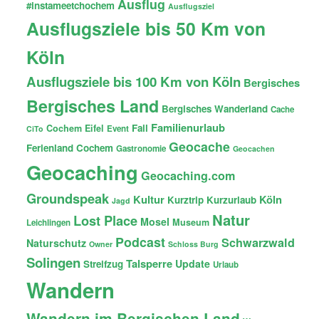
Ausflug
#instameetchochem
Ausflugsziel
Ausflugsziele bis 50 Km von
Köln
Ausflugsziele bis 100 Km von Köln
Bergisches
Bergisches Land
Bergisches Wanderland
Cache
Familienurlaub
Fail
Cochem
Eifel
Event
CiTo
Geocache
Ferienland Cochem
Gastronomie
Geocachen
Geocaching
Geocaching.com
Groundspeak
Kultur
Köln
Kurztrip
Kurzurlaub
Jagd
Natur
Lost Place
Mosel
Museum
Leichlingen
Podcast
Schwarzwald
Naturschutz
Owner
Schloss Burg
Solingen
Talsperre
Update
Streifzug
Urlaub
Wandern
Wandern im Bergischen Land