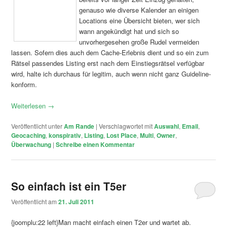
genauso wie diverse Kalender an einigen
Locations eine Übersicht bieten, wer sich
wann angekündigt hat und sich so
unvorhergesehen große Rudel vermeiden
lassen. Sofern dies auch dem Cache-Erlebnis dient und so ein zum
Rätsel passendes Listing erst nach dem Einstiegsrätsel verfügbar
wird, halte ich durchaus für legitim, auch wenn nicht ganz Guideline-
konform.
Weiterlesen
→
Veröffentlicht unter
Am Rande
|
Verschlagwortet mit
Auswahl
,
Email
,
Geocaching
,
konspirativ
,
Listing
,
Lost Place
,
Multi
,
Owner
,
Überwachung
|
Schreibe einen Kommentar
So einfach ist ein T5er
Veröffentlicht am
21. Juli 2011
{joomplu:22 left}Man macht einfach einen T2er und wartet ab.