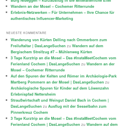
Burg Nideggen – Kurzausflug in die Mittelalterliche Eifel
Wandern an der Mosel – Cochemer Ritterrunde
Erlebnis-Netzwerken – Für Unternehmen – Ihre Chance für
authentisches Influencer-Marketing
NEUESTE KOMMENTARE
Wanderung von Kürten Delling nach Ommerborn zum
Freiluftaltar | DasLangeSuchen
zu
Wandern auf dem
Bergischem Streifzug #7 – Mühlenweg Kürten
3 Tage Kurztrip an die Mosel – Das #InstaMeetCochem vom
Ferienland Cochem | DasLangeSuchen
zu
Wandern an der
Mosel – Cochemer Ritterrunde
Auf den Spuren der Kelten und Römer im Archäologie-Park
Martberg Pommern an der Mosel | DasLangeSuchen
zu
Archäologische Spuren für Kinder auf dem Löwenzahn
Erlebnispfad Nettersheim
Straußwirtschaft und Weingut Daniel Bach in Cochem |
DasLangeSuchen
zu
Ausflug mit der Sesselbahn zum
Pinnerkreuz Cochem
3 Tage Kurztrip an die Mosel – Das #InstaMeetCochem vom
Ferienland Cochem | DasLangeSuchen
zu
Wandern auf dem