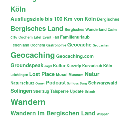
Köln
Ausflugsziele bis 100 Km von Köln
Bergisches
Bergisches Land
Bergisches Wanderland
Cache
Familienurlaub
Fail
Cochem
Eifel
Event
CiTo
Geocache
Ferienland Cochem
Gastronomie
Geocachen
Geocaching
Geocaching.com
Groundspeak
Kultur
Köln
Kurztrip
Kurzurlaub
Jagd
Natur
Lost Place
Mosel
Museum
Leichlingen
Podcast
Schwarzwald
Naturschutz
Owner
Schloss Burg
Solingen
Talsperre
Update
Streifzug
Urlaub
Wandern
Wandern im Bergischen Land
Wupper