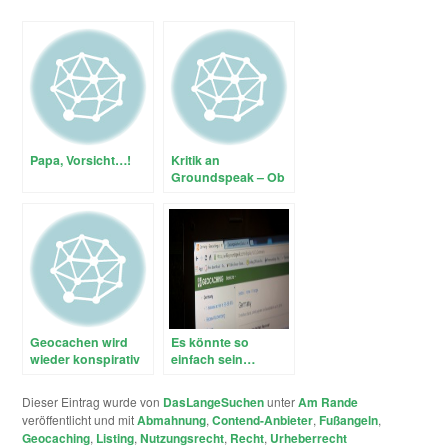
Papa, Vorsicht…!
Kritik an
Groundspeak – Ob
das der richtige
Weg ist?
Geocachen wird
Es könnte so
wieder konspirativ
einfach sein…
Dieser Eintrag wurde von
DasLangeSuchen
unter
Am Rande
veröffentlicht und mit
Abmahnung
,
Contend-Anbieter
,
Fußangeln
,
Geocaching
,
Listing
,
Nutzungsrecht
,
Recht
,
Urheberrecht