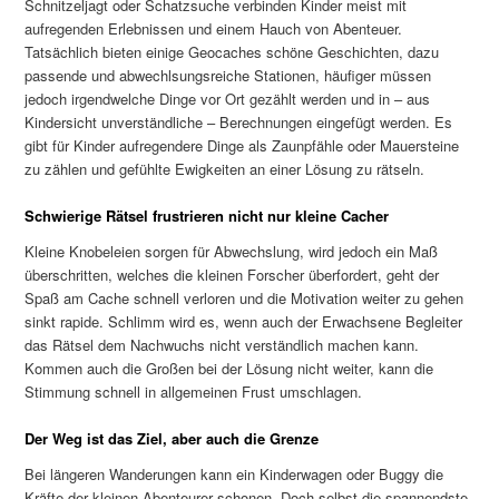
Schnitzeljagt oder Schatzsuche verbinden Kinder meist mit
aufregenden Erlebnissen und einem Hauch von Abenteuer.
Tatsächlich bieten einige Geocaches schöne Geschichten, dazu
passende und abwechlsungsreiche Stationen, häufiger müssen
jedoch irgendwelche Dinge vor Ort gezählt werden und in – aus
Kindersicht unverständliche – Berechnungen eingefügt werden. Es
gibt für Kinder aufregendere Dinge als Zaunpfähle oder Mauersteine
zu zählen und gefühlte Ewigkeiten an einer Lösung zu rätseln.
Schwierige Rätsel frustrieren nicht nur kleine Cacher
Kleine Knobeleien sorgen für Abwechslung, wird jedoch ein Maß
überschritten, welches die kleinen Forscher überfordert, geht der
Spaß am Cache schnell verloren und die Motivation weiter zu gehen
sinkt rapide. Schlimm wird es, wenn auch der Erwachsene Begleiter
das Rätsel dem Nachwuchs nicht verständlich machen kann.
Kommen auch die Großen bei der Lösung nicht weiter, kann die
Stimmung schnell in allgemeinen Frust umschlagen.
Der Weg ist das Ziel, aber auch die Grenze
Bei längeren Wanderungen kann ein Kinderwagen oder Buggy die
Kräfte der kleinen Abenteurer schonen. Doch selbst die spannendste