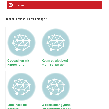
merken
Ähnliche Beiträge:
Geocachen mit
Kaum zu glauben!
Kinder- und
Profi-Set für den
Jugendgruppen
schnellen Einstieg
(Teil 2 / 2)
ins Geocachen im
Elektronik-
Versandhandel
Lost Place mit
Wirbelsäulengymnastik,
Kindern
Persönlichkeitsentwicklung