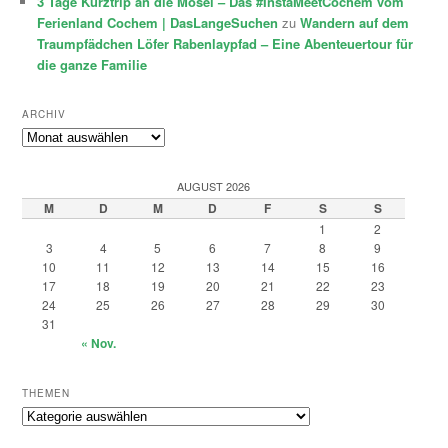
3 Tage Kurztrip an die Mosel – Das #InstaMeetCochem vom
Ferienland Cochem | DasLangeSuchen
zu
Wandern auf dem
Traumpfädchen Löfer Rabenlaypfad – Eine Abenteuertour für
die ganze Familie
ARCHIV
Archiv
AUGUST 2026
M
D
M
D
F
S
S
1
2
3
4
5
6
7
8
9
10
11
12
13
14
15
16
17
18
19
20
21
22
23
24
25
26
27
28
29
30
31
« Nov.
THEMEN
Themen