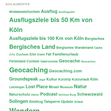
SCHLAGWÖRTER
Ausflug
#instameetchochem
Ausflugsziel
Ausflugsziele bis 50 Km von
Köln
Ausflugsziele bis 100 Km von Köln
Bergisches
Bergisches Land
Bergisches Wanderland
Cache
Familienurlaub
Fail
Cochem
Eifel
Event
CiTo
Geocache
Ferienland Cochem
Gastronomie
Geocachen
Geocaching
Geocaching.com
Groundspeak
Kultur
Köln
Kurztrip
Kurzurlaub
Jagd
Natur
Lost Place
Mosel
Museum
Leichlingen
Podcast
Schwarzwald
Naturschutz
Owner
Schloss Burg
Solingen
Talsperre
Update
Streifzug
Urlaub
Wandern