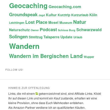
Geocaching
Geocaching.com
Groundspeak
Kultur
Köln
Kurztrip
Kurzurlaub
Jagd
Natur
Lost Place
Mosel
Museum
Leichlingen
Podcast
Schwarzwald
Naturschutz
Owner
Schloss Burg
Solingen
Talsperre
Update
Streifzug
Urlaub
Wandern
Wandern im Bergischen Land
Wupper
FOLLOW US!
HINWEIS ZUR OFFENLEGUNG
Links, die mit einem
gekennzeichnet sind, sind Affiliate-Links. Klickt
Ihr auf diesen Link und kommt ein Kauf zustande, erhalten wir eine
kleine Provision, ohne dass Euch Mehrkosten entstehen.
Als Amazon-Partner verdiene ich an qualifizierten Käufen.