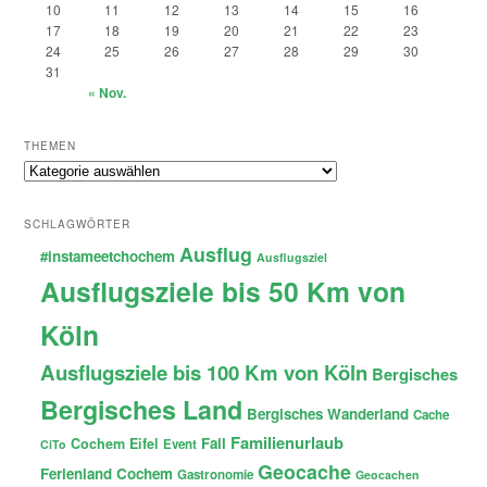
10
11
12
13
14
15
16
17
18
19
20
21
22
23
24
25
26
27
28
29
30
31
« Nov.
THEMEN
Themen
SCHLAGWÖRTER
Ausflug
#instameetchochem
Ausflugsziel
Ausflugsziele bis 50 Km von
Köln
Ausflugsziele bis 100 Km von Köln
Bergisches
Bergisches Land
Bergisches Wanderland
Cache
Familienurlaub
Fail
Cochem
Eifel
Event
CiTo
Geocache
Ferienland Cochem
Gastronomie
Geocachen