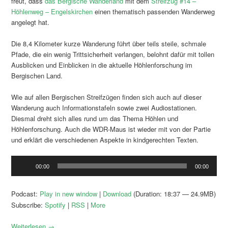
freut, dass
das Bergische Wanderland
mit dem
Streifzug #14 –
Höhlenweg – Engelskirchen
einen thematisch passenden Wanderweg
angelegt hat.
Die 8,4 Kilometer kurze Wanderung führt über teils steile, schmale
Pfade, die ein wenig Trittsicherheit verlangen, belohnt dafür mit tollen
Ausblicken und Einblicken in die aktuelle Höhlenforschung im
Bergischen Land.
Wie auf allen Bergischen Streifzügen finden sich auch auf dieser
Wanderung auch Informationstafeln sowie zwei Audiostationen.
Diesmal dreht sich alles rund um das Thema Höhlen und
Höhlenforschung. Auch die WDR-Maus ist wieder mit von der Partie
und erklärt die verschiedenen Aspekte in kindgerechten Texten.
Audio-
00:00
00:00
Player
Podcast:
Play in new window
|
Download
(Duration: 18:37 — 24.9MB)
Subscribe:
Spotify
|
RSS
|
More
Weiterlesen
→