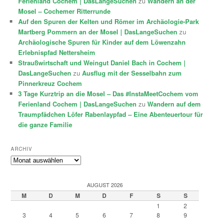
Ferienland Cochem | DasLangeSuchen
zu
Wandern an der
Mosel – Cochemer Ritterrunde
Auf den Spuren der Kelten und Römer im Archäologie-Park
Martberg Pommern an der Mosel | DasLangeSuchen
zu
Archäologische Spuren für Kinder auf dem Löwenzahn
Erlebnispfad Nettersheim
Straußwirtschaft und Weingut Daniel Bach in Cochem |
DasLangeSuchen
zu
Ausflug mit der Sesselbahn zum
Pinnerkreuz Cochem
3 Tage Kurztrip an die Mosel – Das #InstaMeetCochem vom
Ferienland Cochem | DasLangeSuchen
zu
Wandern auf dem
Traumpfädchen Löfer Rabenlaypfad – Eine Abenteuertour für
die ganze Familie
ARCHIV
Archiv
AUGUST 2026
M
D
M
D
F
S
S
1
2
3
4
5
6
7
8
9