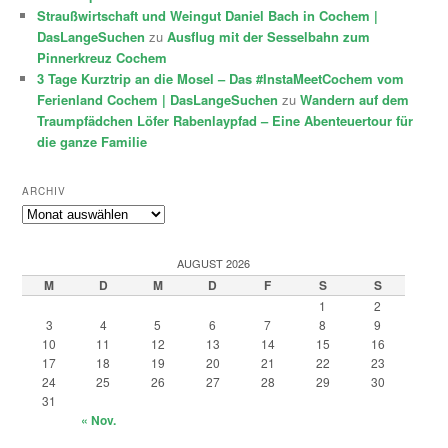
Straußwirtschaft und Weingut Daniel Bach in Cochem |
DasLangeSuchen
zu
Ausflug mit der Sesselbahn zum
Pinnerkreuz Cochem
3 Tage Kurztrip an die Mosel – Das #InstaMeetCochem vom
Ferienland Cochem | DasLangeSuchen
zu
Wandern auf dem
Traumpfädchen Löfer Rabenlaypfad – Eine Abenteuertour für
die ganze Familie
ARCHIV
Archiv
AUGUST 2026
M
D
M
D
F
S
S
1
2
3
4
5
6
7
8
9
10
11
12
13
14
15
16
17
18
19
20
21
22
23
24
25
26
27
28
29
30
31
« Nov.