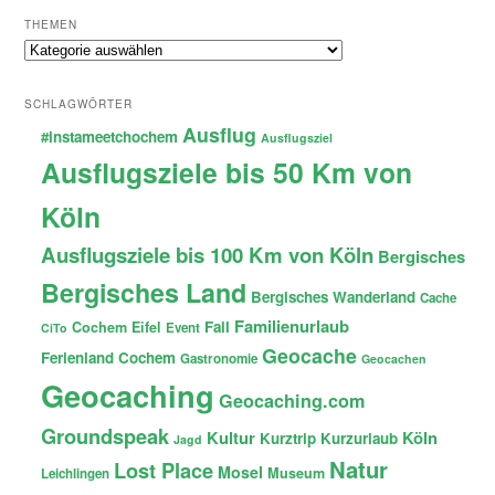
THEMEN
Themen
SCHLAGWÖRTER
Ausflug
#instameetchochem
Ausflugsziel
Ausflugsziele bis 50 Km von
Köln
Ausflugsziele bis 100 Km von Köln
Bergisches
Bergisches Land
Bergisches Wanderland
Cache
Familienurlaub
Fail
Cochem
Eifel
Event
CiTo
Geocache
Ferienland Cochem
Gastronomie
Geocachen
Geocaching
Geocaching.com
Groundspeak
Kultur
Köln
Kurztrip
Kurzurlaub
Jagd
Natur
Lost Place
Mosel
Museum
Leichlingen