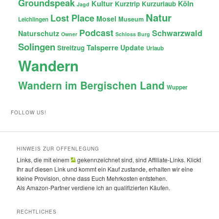
Groundspeak
Kultur
Köln
Kurztrip
Kurzurlaub
Jagd
Natur
Lost Place
Mosel
Museum
Leichlingen
Podcast
Schwarzwald
Naturschutz
Owner
Schloss Burg
Solingen
Talsperre
Update
Streifzug
Urlaub
Wandern
Wandern im Bergischen Land
Wupper
FOLLOW US!
HINWEIS ZUR OFFENLEGUNG
Links, die mit einem
gekennzeichnet sind, sind Affiliate-Links. Klickt
Ihr auf diesen Link und kommt ein Kauf zustande, erhalten wir eine
kleine Provision, ohne dass Euch Mehrkosten entstehen.
Als Amazon-Partner verdiene ich an qualifizierten Käufen.
RECHTLICHES