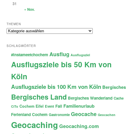
31
« Nov.
THEMEN
Themen
SCHLAGWÖRTER
Ausflug
#instameetchochem
Ausflugsziel
Ausflugsziele bis 50 Km von
Köln
Ausflugsziele bis 100 Km von Köln
Bergisches
Bergisches Land
Bergisches Wanderland
Cache
Familienurlaub
Fail
Cochem
Eifel
Event
CiTo
Geocache
Ferienland Cochem
Gastronomie
Geocachen
Geocaching
Geocaching.com