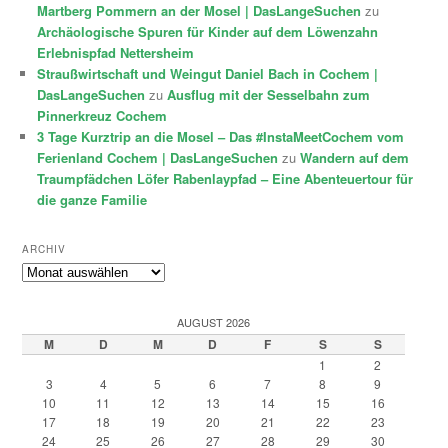
Martberg Pommern an der Mosel | DasLangeSuchen
zu
Archäologische Spuren für Kinder auf dem Löwenzahn
Erlebnispfad Nettersheim
Straußwirtschaft und Weingut Daniel Bach in Cochem |
DasLangeSuchen
zu
Ausflug mit der Sesselbahn zum
Pinnerkreuz Cochem
3 Tage Kurztrip an die Mosel – Das #InstaMeetCochem vom
Ferienland Cochem | DasLangeSuchen
zu
Wandern auf dem
Traumpfädchen Löfer Rabenlaypfad – Eine Abenteuertour für
die ganze Familie
ARCHIV
Archiv
AUGUST 2026
M
D
M
D
F
S
S
1
2
3
4
5
6
7
8
9
10
11
12
13
14
15
16
17
18
19
20
21
22
23
24
25
26
27
28
29
30