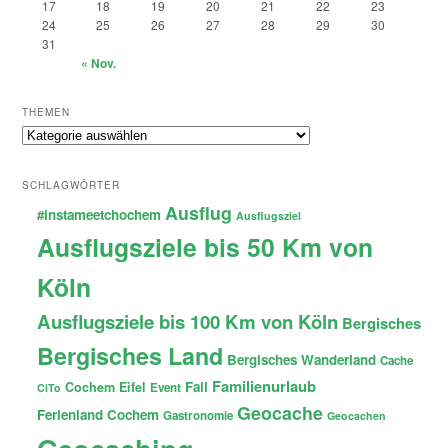
17
18
19
20
21
22
23
24
25
26
27
28
29
30
31
« Nov.
THEMEN
Themen
SCHLAGWÖRTER
Ausflug
#instameetchochem
Ausflugsziel
Ausflugsziele bis 50 Km von
Köln
Ausflugsziele bis 100 Km von Köln
Bergisches
Bergisches Land
Bergisches Wanderland
Cache
Familienurlaub
Fail
Cochem
Eifel
Event
CiTo
Geocache
Ferienland Cochem
Gastronomie
Geocachen