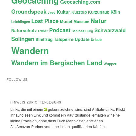
Geocaching
Geocaching.com
Groundspeak
Kultur
Köln
Kurztrip
Kurzurlaub
Jagd
Natur
Lost Place
Mosel
Museum
Leichlingen
Podcast
Schwarzwald
Naturschutz
Owner
Schloss Burg
Solingen
Talsperre
Update
Streifzug
Urlaub
Wandern
Wandern im Bergischen Land
Wupper
FOLLOW US!
HINWEIS ZUR OFFENLEGUNG
Links, die mit einem
gekennzeichnet sind, sind Affiliate-Links. Klickt
Ihr auf diesen Link und kommt ein Kauf zustande, erhalten wir eine
kleine Provision, ohne dass Euch Mehrkosten entstehen.
Als Amazon-Partner verdiene ich an qualifizierten Käufen.