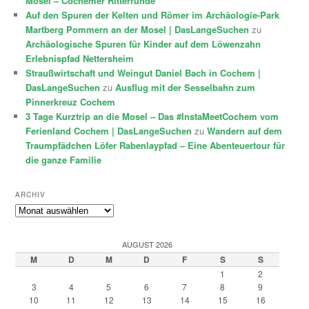
Mosel – Cochemer Ritterrunde
Auf den Spuren der Kelten und Römer im Archäologie-Park
Martberg Pommern an der Mosel | DasLangeSuchen
zu
Archäologische Spuren für Kinder auf dem Löwenzahn
Erlebnispfad Nettersheim
Straußwirtschaft und Weingut Daniel Bach in Cochem |
DasLangeSuchen
zu
Ausflug mit der Sesselbahn zum
Pinnerkreuz Cochem
3 Tage Kurztrip an die Mosel – Das #InstaMeetCochem vom
Ferienland Cochem | DasLangeSuchen
zu
Wandern auf dem
Traumpfädchen Löfer Rabenlaypfad – Eine Abenteuertour für
die ganze Familie
ARCHIV
Archiv
AUGUST 2026
M
D
M
D
F
S
S
1
2
3
4
5
6
7
8
9
10
11
12
13
14
15
16