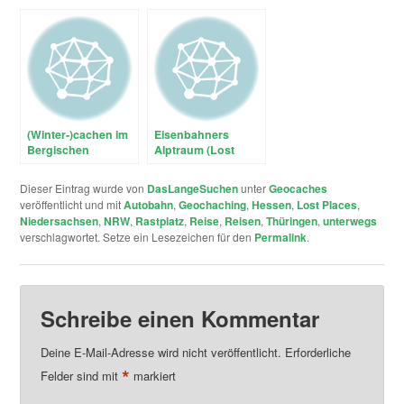
13/14.03
(Winter-)cachen im
Eisenbahners
Bergischen
Alptraum (Lost
Place)
Dieser Eintrag wurde von
DasLangeSuchen
unter
Geocaches
veröffentlicht und mit
Autobahn
,
Geochaching
,
Hessen
,
Lost Places
,
Niedersachsen
,
NRW
,
Rastplatz
,
Reise
,
Reisen
,
Thüringen
,
unterwegs
verschlagwortet. Setze ein Lesezeichen für den
Permalink
.
Schreibe einen Kommentar
Deine E-Mail-Adresse wird nicht veröffentlicht.
Erforderliche
*
Felder sind mit
markiert