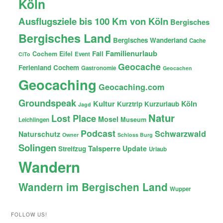
Köln
Ausflugsziele bis 100 Km von Köln
Bergisches
Bergisches Land
Bergisches Wanderland
Cache
Familienurlaub
Fail
Cochem
Eifel
Event
CiTo
Geocache
Ferienland Cochem
Gastronomie
Geocachen
Geocaching
Geocaching.com
Groundspeak
Kultur
Köln
Kurztrip
Kurzurlaub
Jagd
Natur
Lost Place
Mosel
Museum
Leichlingen
Podcast
Schwarzwald
Naturschutz
Owner
Schloss Burg
Solingen
Talsperre
Update
Streifzug
Urlaub
Wandern
Wandern im Bergischen Land
Wupper
FOLLOW US!