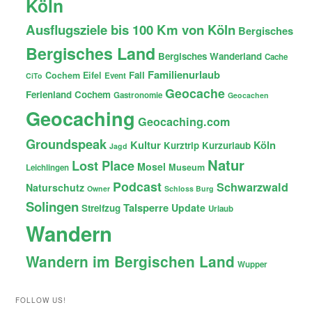
Köln
Ausflugsziele bis 100 Km von Köln
Bergisches
Bergisches Land
Bergisches Wanderland
Cache
Familienurlaub
Fail
Cochem
Eifel
Event
CiTo
Geocache
Ferienland Cochem
Gastronomie
Geocachen
Geocaching
Geocaching.com
Groundspeak
Kultur
Köln
Kurztrip
Kurzurlaub
Jagd
Natur
Lost Place
Mosel
Museum
Leichlingen
Podcast
Schwarzwald
Naturschutz
Owner
Schloss Burg
Solingen
Talsperre
Update
Streifzug
Urlaub
Wandern
Wandern im Bergischen Land
Wupper
FOLLOW US!