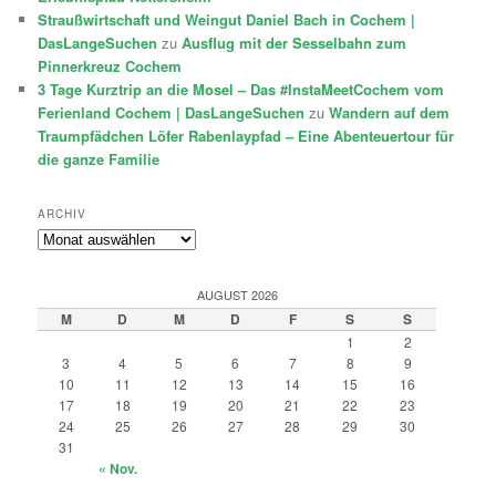
Straußwirtschaft und Weingut Daniel Bach in Cochem |
DasLangeSuchen
zu
Ausflug mit der Sesselbahn zum
Pinnerkreuz Cochem
3 Tage Kurztrip an die Mosel – Das #InstaMeetCochem vom
Ferienland Cochem | DasLangeSuchen
zu
Wandern auf dem
Traumpfädchen Löfer Rabenlaypfad – Eine Abenteuertour für
die ganze Familie
ARCHIV
Archiv
AUGUST 2026
M
D
M
D
F
S
S
1
2
3
4
5
6
7
8
9
10
11
12
13
14
15
16
17
18
19
20
21
22
23
24
25
26
27
28
29
30
31
« Nov.