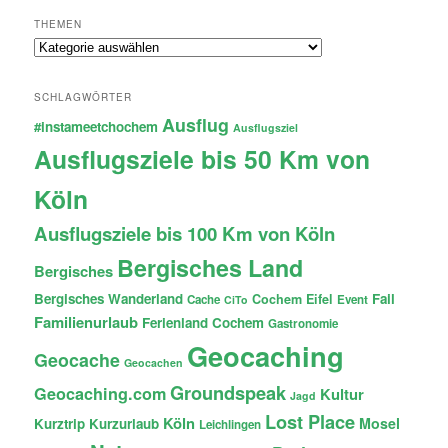
THEMEN
Themen
SCHLAGWÖRTER
Ausflug
#instameetchochem
Ausflugsziel
Ausflugsziele bis 50 Km von
Köln
Ausflugsziele bis 100 Km von Köln
Bergisches Land
Bergisches
Bergisches Wanderland
Fail
Cochem
Eifel
Cache
Event
CiTo
Familienurlaub
Ferienland Cochem
Gastronomie
Geocaching
Geocache
Geocachen
Groundspeak
Geocaching.com
Kultur
Jagd
Lost Place
Köln
Mosel
Kurztrip
Kurzurlaub
Leichlingen