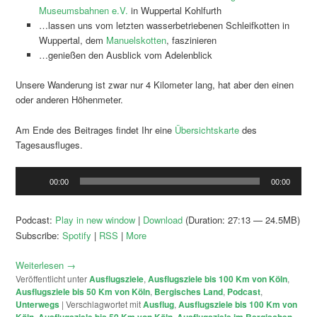
Museumsbahnen e.V.
in Wuppertal Kohlfurth
…lassen uns vom letzten wasserbetriebenen Schleifkotten in
Wuppertal, dem
Manuelskotten
, faszinieren
…genießen den Ausblick vom Adelenblick
Unsere Wanderung ist zwar nur 4 Kilometer lang, hat aber den einen
oder anderen Höhenmeter.
Am Ende des Beitrages findet Ihr eine
Übersichtskarte
des
Tagesausfluges.
Audio-
00:00
00:00
Player
Podcast:
Play in new window
|
Download
(Duration: 27:13 — 24.5MB)
Subscribe:
Spotify
|
RSS
|
More
Weiterlesen
→
Veröffentlicht unter
Ausflugsziele
,
Ausflugsziele bis 100 Km von Köln
,
Ausflugsziele bis 50 Km von Köln
,
Bergisches Land
,
Podcast
,
Unterwegs
|
Verschlagwortet mit
Ausflug
,
Ausflugsziele bis 100 Km von
Köln
,
Ausflugsziele bis 50 Km von Köln
,
Ausflugsziele im Bergischen