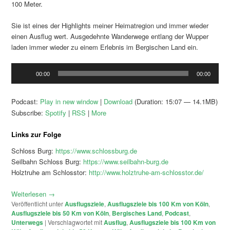
100 Meter.
Sie ist eines der Highlights meiner Heimatregion und immer wieder
einen Ausflug wert. Ausgedehnte Wanderwege entlang der Wupper
laden immer wieder zu einem Erlebnis im Bergischen Land ein.
Audio-
00:00
00:00
Player
Podcast:
Play in new window
|
Download
(Duration: 15:07 — 14.1MB)
Subscribe:
Spotify
|
RSS
|
More
Links zur Folge
Schloss Burg:
https://www.schlossburg.de
Seilbahn Schloss Burg:
https://www.seilbahn-burg.de
Holztruhe am Schlosstor:
http://www.holztruhe-am-schlosstor.de/
Weiterlesen
→
Veröffentlicht unter
Ausflugsziele
,
Ausflugsziele bis 100 Km von Köln
,
Ausflugsziele bis 50 Km von Köln
,
Bergisches Land
,
Podcast
,
Unterwegs
|
Verschlagwortet mit
Ausflug
,
Ausflugsziele bis 100 Km von