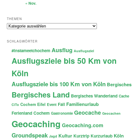
« Nov.
THEMEN
Themen
SCHLAGWÖRTER
Ausflug
#instameetchochem
Ausflugsziel
Ausflugsziele bis 50 Km von
Köln
Ausflugsziele bis 100 Km von Köln
Bergisches
Bergisches Land
Bergisches Wanderland
Cache
Familienurlaub
Fail
Cochem
Eifel
Event
CiTo
Geocache
Ferienland Cochem
Gastronomie
Geocachen
Geocaching
Geocaching.com
Groundspeak
Kultur
Köln
Kurztrip
Kurzurlaub
Jagd