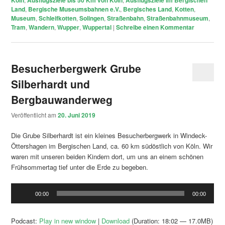
Land
,
Bergische Museumsbahnen e.V.
,
Bergisches Land
,
Kotten
,
Museum
,
Schleifkotten
,
Solingen
,
Straßenbahn
,
Straßenbahnmuseum
,
Tram
,
Wandern
,
Wupper
,
Wuppertal
|
Schreibe einen Kommentar
Besucherbergwerk Grube
Silberhardt und
Bergbauwanderweg
Veröffentlicht am
20. Juni 2019
Die Grube Silberhardt ist ein kleines Besucherbergwerk in Windeck-
Öttershagen im Bergischen Land, ca. 60 km südöstlich von Köln. Wir
waren mit unseren beiden Kindern dort, um uns an einem schönen
Frühsommertag tief unter die Erde zu begeben.
Audio-
00:00
00:00
Player
Podcast:
Play in new window
|
Download
(Duration: 18:02 — 17.0MB)