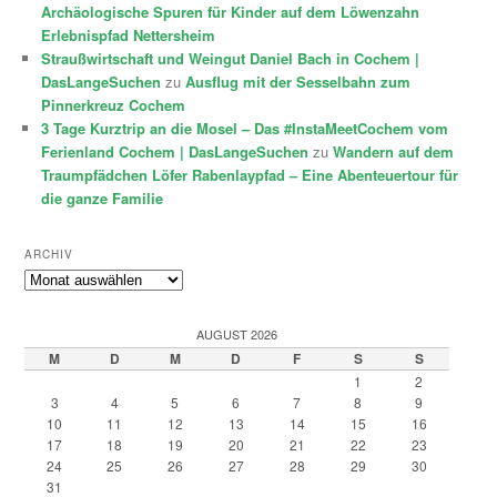
Archäologische Spuren für Kinder auf dem Löwenzahn
Erlebnispfad Nettersheim
Straußwirtschaft und Weingut Daniel Bach in Cochem |
DasLangeSuchen
zu
Ausflug mit der Sesselbahn zum
Pinnerkreuz Cochem
3 Tage Kurztrip an die Mosel – Das #InstaMeetCochem vom
Ferienland Cochem | DasLangeSuchen
zu
Wandern auf dem
Traumpfädchen Löfer Rabenlaypfad – Eine Abenteuertour für
die ganze Familie
ARCHIV
Archiv
AUGUST 2026
M
D
M
D
F
S
S
1
2
3
4
5
6
7
8
9
10
11
12
13
14
15
16
17
18
19
20
21
22
23
24
25
26
27
28
29
30
31