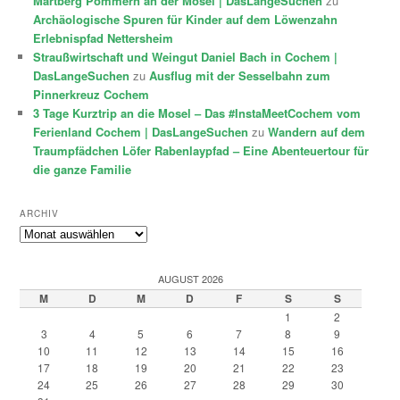
Martberg Pommern an der Mosel | DasLangeSuchen
zu
Archäologische Spuren für Kinder auf dem Löwenzahn
Erlebnispfad Nettersheim
Straußwirtschaft und Weingut Daniel Bach in Cochem |
DasLangeSuchen
zu
Ausflug mit der Sesselbahn zum
Pinnerkreuz Cochem
3 Tage Kurztrip an die Mosel – Das #InstaMeetCochem vom
Ferienland Cochem | DasLangeSuchen
zu
Wandern auf dem
Traumpfädchen Löfer Rabenlaypfad – Eine Abenteuertour für
die ganze Familie
ARCHIV
Archiv
AUGUST 2026
M
D
M
D
F
S
S
1
2
3
4
5
6
7
8
9
10
11
12
13
14
15
16
17
18
19
20
21
22
23
24
25
26
27
28
29
30