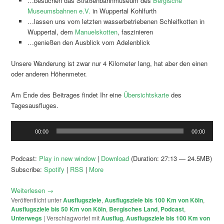
…besuchen das Straßenbahnmuseum des
Bergische
Museumsbahnen e.V.
in Wuppertal Kohlfurth
…lassen uns vom letzten wasserbetriebenen Schleifkotten in
Wuppertal, dem
Manuelskotten
, faszinieren
…genießen den Ausblick vom Adelenblick
Unsere Wanderung ist zwar nur 4 Kilometer lang, hat aber den einen
oder anderen Höhenmeter.
Am Ende des Beitrages findet Ihr eine
Übersichtskarte
des
Tagesausfluges.
Audio-
00:00
00:00
Player
Podcast:
Play in new window
|
Download
(Duration: 27:13 — 24.5MB)
Subscribe:
Spotify
|
RSS
|
More
Weiterlesen
→
Veröffentlicht unter
Ausflugsziele
,
Ausflugsziele bis 100 Km von Köln
,
Ausflugsziele bis 50 Km von Köln
,
Bergisches Land
,
Podcast
,
Unterwegs
|
Verschlagwortet mit
Ausflug
,
Ausflugsziele bis 100 Km von