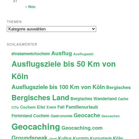
31
« Nov.
THEMEN
Themen
SCHLAGWÖRTER
Ausflug
#instameetchochem
Ausflugsziel
Ausflugsziele bis 50 Km von
Köln
Ausflugsziele bis 100 Km von Köln
Bergisches
Bergisches Land
Bergisches Wanderland
Cache
Familienurlaub
Fail
Cochem
Eifel
Event
CiTo
Geocache
Ferienland Cochem
Gastronomie
Geocachen
Geocaching
Geocaching.com
Groundspeak
Kultur
Köln
Kurztrip
Kurzurlaub
Jagd