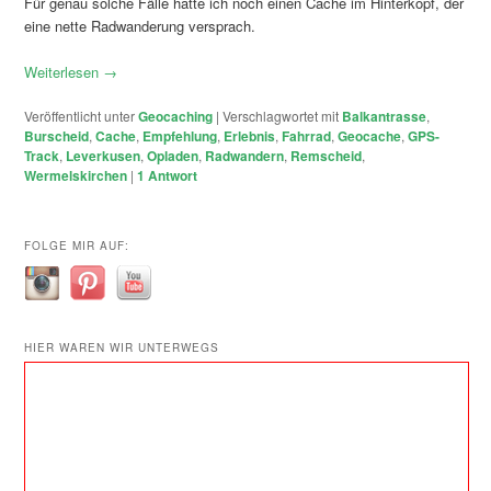
Für genau solche Fälle hatte ich noch einen Cache im Hinterkopf, der
eine nette Radwanderung versprach.
Weiterlesen
→
Veröffentlicht unter
Geocaching
|
Verschlagwortet mit
Balkantrasse
,
Burscheid
,
Cache
,
Empfehlung
,
Erlebnis
,
Fahrrad
,
Geocache
,
GPS-
Track
,
Leverkusen
,
Opladen
,
Radwandern
,
Remscheid
,
Wermelskirchen
|
1
Antwort
FOLGE MIR AUF:
HIER WAREN WIR UNTERWEGS