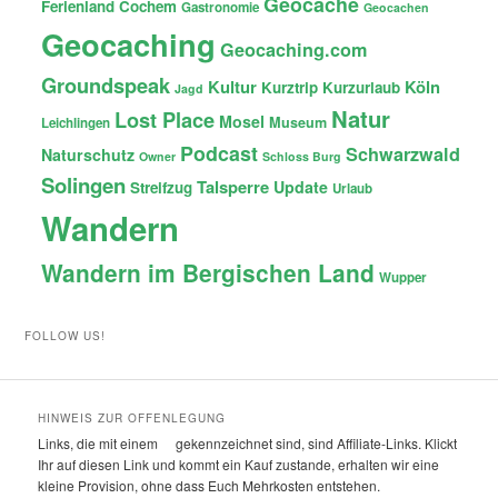
Geocache
Ferienland Cochem
Gastronomie
Geocachen
Geocaching
Geocaching.com
Groundspeak
Kultur
Köln
Kurztrip
Kurzurlaub
Jagd
Natur
Lost Place
Mosel
Museum
Leichlingen
Podcast
Schwarzwald
Naturschutz
Owner
Schloss Burg
Solingen
Talsperre
Update
Streifzug
Urlaub
Wandern
Wandern im Bergischen Land
Wupper
FOLLOW US!
HINWEIS ZUR OFFENLEGUNG
Links, die mit einem
gekennzeichnet sind, sind Affiliate-Links. Klickt
Ihr auf diesen Link und kommt ein Kauf zustande, erhalten wir eine
kleine Provision, ohne dass Euch Mehrkosten entstehen.