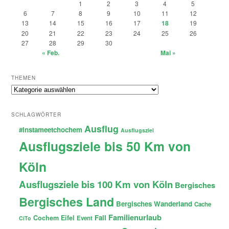
1
2
3
4
5
6
7
8
9
10
11
12
13
14
15
16
17
18
19
20
21
22
23
24
25
26
27
28
29
30
« Feb.
Mai »
THEMEN
Themen
SCHLAGWÖRTER
Ausflug
#instameetchochem
Ausflugsziel
Ausflugsziele bis 50 Km von
Köln
Ausflugsziele bis 100 Km von Köln
Bergisches
Bergisches Land
Bergisches Wanderland
Cache
Familienurlaub
Fail
Cochem
Eifel
Event
CiTo