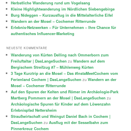
Herbstliche Wanderung rund um Vogelsang
Kleine Highlightwanderung im Nördlichen Siebengebirge
Burg Nideggen – Kurzausflug in die Mittelalterliche Eifel
Wandern an der Mosel – Cochemer Ritterrunde
Erlebnis-Netzwerken – Für Unternehmen – Ihre Chance für
authentisches Influencer-Marketing
NEUESTE KOMMENTARE
Wanderung von Kürten Delling nach Ommerborn zum
Freiluftaltar | DasLangeSuchen
zu
Wandern auf dem
Bergischem Streifzug #7 – Mühlenweg Kürten
3 Tage Kurztrip an die Mosel – Das #InstaMeetCochem vom
Ferienland Cochem | DasLangeSuchen
zu
Wandern an der
Mosel – Cochemer Ritterrunde
Auf den Spuren der Kelten und Römer im Archäologie-Park
Martberg Pommern an der Mosel | DasLangeSuchen
zu
Archäologische Spuren für Kinder auf dem Löwenzahn
Erlebnispfad Nettersheim
Straußwirtschaft und Weingut Daniel Bach in Cochem |
DasLangeSuchen
zu
Ausflug mit der Sesselbahn zum
Pinnerkreuz Cochem