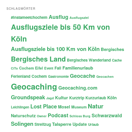
SCHLAGWÖRTER
Ausflug
#instameetchochem
Ausflugsziel
Ausflugsziele bis 50 Km von
Köln
Ausflugsziele bis 100 Km von Köln
Bergisches
Bergisches Land
Bergisches Wanderland
Cache
Familienurlaub
Fail
Cochem
Eifel
Event
CiTo
Geocache
Ferienland Cochem
Gastronomie
Geocachen
Geocaching
Geocaching.com
Groundspeak
Kultur
Köln
Kurztrip
Kurzurlaub
Jagd
Natur
Lost Place
Mosel
Museum
Leichlingen
Podcast
Schwarzwald
Naturschutz
Owner
Schloss Burg
Solingen
Talsperre
Update
Streifzug
Urlaub