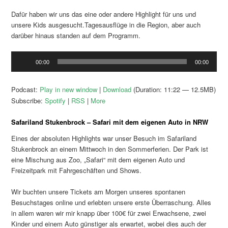
Dafür haben wir uns das eine oder andere Highlight für uns und
unsere Kids ausgesucht.Tagesausflüge in die Region, aber auch
darüber hinaus standen auf dem Programm.
Audio-
00:00
00:00
Player
Podcast:
Play in new window
|
Download
(Duration: 11:22 — 12.5MB)
Subscribe:
Spotify
|
RSS
|
More
Safariland Stukenbrock – Safari mit dem eigenen Auto in NRW
Eines der absoluten Highlights war unser Besuch im Safariland
Stukenbrock an einem Mittwoch in den Sommerferien. Der Park ist
eine Mischung aus Zoo, „Safari“ mit dem eigenen Auto und
Freizeitpark mit Fahrgeschäften und Shows.
Wir buchten unsere Tickets am Morgen unseres spontanen
Besuchstages online und erlebten unsere erste Überraschung. Alles
in allem waren wir mir knapp über 100€ für zwei Erwachsene, zwei
Kinder und einem Auto günstiger als erwartet, wobei dies auch der