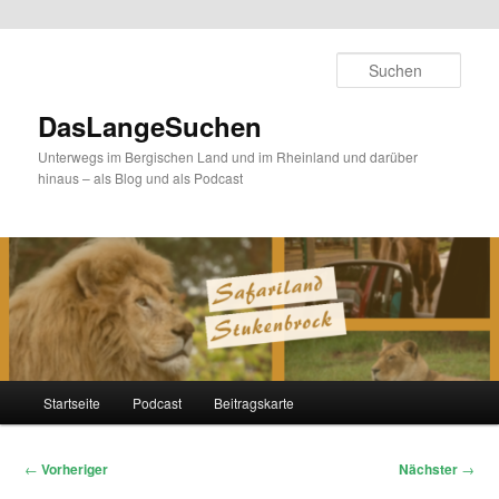
Zum
primären
Such
Inhalt
springen
DasLangeSuchen
Unterwegs im Bergischen Land und im Rheinland und darüber
hinaus – als Blog und als Podcast
Hauptmenü
Startseite
Podcast
Beitragskarte
Beitragsnavigation
←
Vorheriger
Nächster
→