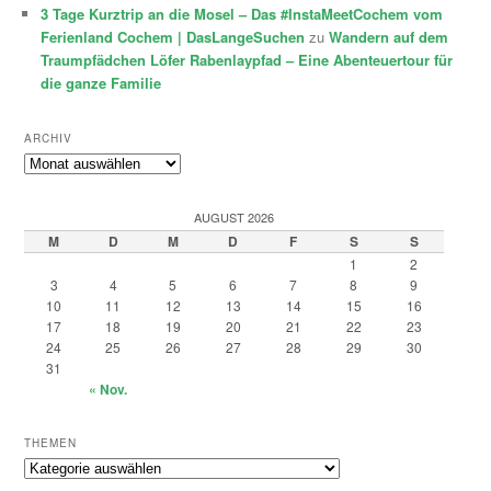
3 Tage Kurztrip an die Mosel – Das #InstaMeetCochem vom
Ferienland Cochem | DasLangeSuchen
zu
Wandern auf dem
Traumpfädchen Löfer Rabenlaypfad – Eine Abenteuertour für
die ganze Familie
ARCHIV
Archiv
AUGUST 2026
M
D
M
D
F
S
S
1
2
3
4
5
6
7
8
9
10
11
12
13
14
15
16
17
18
19
20
21
22
23
24
25
26
27
28
29
30
31
« Nov.
THEMEN
Themen