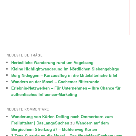
NEUESTE BEITRÄGE
Herbstliche Wanderung rund um Vogelsang
Kleine Highlightwanderung im Nördlichen Siebengebirge
Burg Nideggen – Kurzausflug in die Mittelalterliche Eifel
Wandern an der Mosel – Cochemer Ritterrunde
Erlebnis-Netzwerken – Für Unternehmen – Ihre Chance für
authentisches Influencer-Marketing
NEUESTE KOMMENTARE
Wanderung von Kürten Delling nach Ommerborn zum
Freiluftaltar | DasLangeSuchen
zu
Wandern auf dem
Bergischem Streifzug #7 – Mühlenweg Kürten
3 Tage Kurztrip an die Mosel – Das #InstaMeetCochem vom