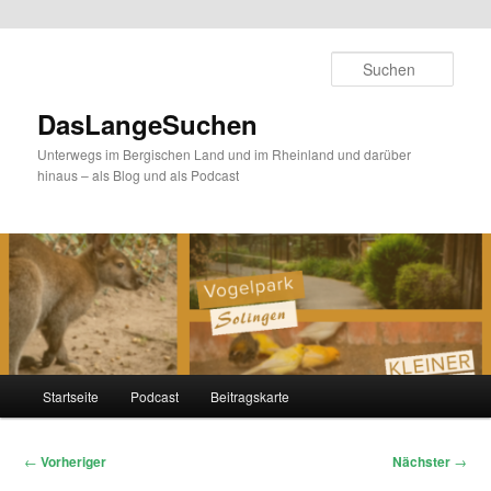
Zum
primären
Such
Inhalt
springen
DasLangeSuchen
Unterwegs im Bergischen Land und im Rheinland und darüber
hinaus – als Blog und als Podcast
Hauptmenü
Startseite
Podcast
Beitragskarte
Beitragsnavigation
←
Vorheriger
Nächster
→