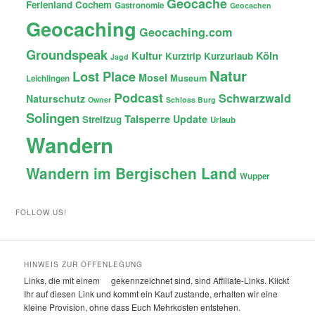
Geocache
Ferienland Cochem
Gastronomie
Geocachen
Geocaching
Geocaching.com
Groundspeak
Kultur
Köln
Kurztrip
Kurzurlaub
Jagd
Natur
Lost Place
Mosel
Museum
Leichlingen
Podcast
Schwarzwald
Naturschutz
Owner
Schloss Burg
Solingen
Talsperre
Update
Streifzug
Urlaub
Wandern
Wandern im Bergischen Land
Wupper
FOLLOW US!
HINWEIS ZUR OFFENLEGUNG
Links, die mit einem
gekennzeichnet sind, sind Affiliate-Links. Klickt
Ihr auf diesen Link und kommt ein Kauf zustande, erhalten wir eine
kleine Provision, ohne dass Euch Mehrkosten entstehen.