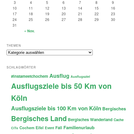
3
4
5
6
7
8
9
10
11
12
13
14
15
16
17
18
19
20
21
22
23
24
25
26
27
28
29
30
31
« Nov.
THEMEN
Themen
SCHLAGWÖRTER
Ausflug
#instameetchochem
Ausflugsziel
Ausflugsziele bis 50 Km von
Köln
Ausflugsziele bis 100 Km von Köln
Bergisches
Bergisches Land
Bergisches Wanderland
Cache
Familienurlaub
Fail
Cochem
Eifel
Event
CiTo