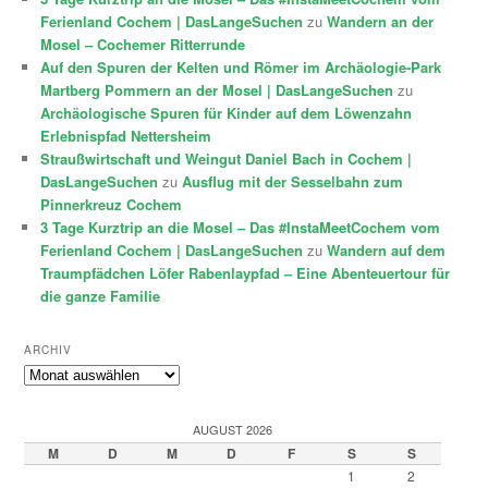
Ferienland Cochem | DasLangeSuchen
zu
Wandern an der
Mosel – Cochemer Ritterrunde
Auf den Spuren der Kelten und Römer im Archäologie-Park
Martberg Pommern an der Mosel | DasLangeSuchen
zu
Archäologische Spuren für Kinder auf dem Löwenzahn
Erlebnispfad Nettersheim
Straußwirtschaft und Weingut Daniel Bach in Cochem |
DasLangeSuchen
zu
Ausflug mit der Sesselbahn zum
Pinnerkreuz Cochem
3 Tage Kurztrip an die Mosel – Das #InstaMeetCochem vom
Ferienland Cochem | DasLangeSuchen
zu
Wandern auf dem
Traumpfädchen Löfer Rabenlaypfad – Eine Abenteuertour für
die ganze Familie
ARCHIV
Archiv
AUGUST 2026
M
D
M
D
F
S
S
1
2