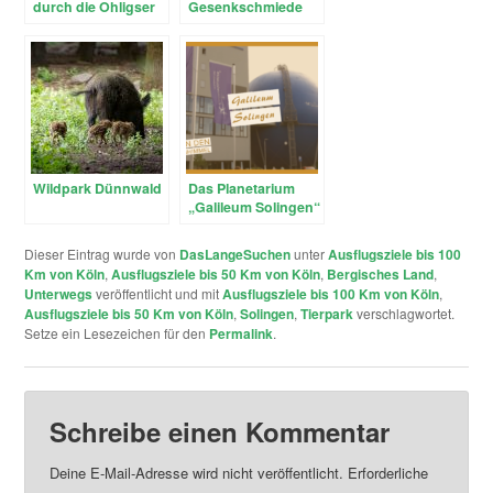
durch die Ohligser
Gesenkschmiede
Heide
Hendrichs in
Solingen – ein
Ausflug in
historische Zeiten
Wildpark Dünnwald
Das Planetarium
„Galileum Solingen“
im Bergischen
Dieser Eintrag wurde von
DasLangeSuchen
unter
Ausflugsziele bis 100
Km von Köln
,
Ausflugsziele bis 50 Km von Köln
,
Bergisches Land
,
Unterwegs
veröffentlicht und mit
Ausflugsziele bis 100 Km von Köln
,
Ausflugsziele bis 50 Km von Köln
,
Solingen
,
Tierpark
verschlagwortet.
Setze ein Lesezeichen für den
Permalink
.
Schreibe einen Kommentar
Deine E-Mail-Adresse wird nicht veröffentlicht.
Erforderliche