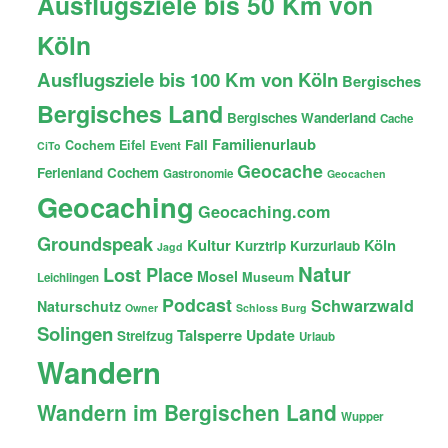
Ausflugsziele bis 50 Km von
Köln
Ausflugsziele bis 100 Km von Köln
Bergisches
Bergisches Land
Bergisches Wanderland
Cache
Familienurlaub
Fail
Cochem
Eifel
Event
CiTo
Geocache
Ferienland Cochem
Gastronomie
Geocachen
Geocaching
Geocaching.com
Groundspeak
Kultur
Köln
Kurztrip
Kurzurlaub
Jagd
Natur
Lost Place
Mosel
Museum
Leichlingen
Podcast
Schwarzwald
Naturschutz
Owner
Schloss Burg
Solingen
Talsperre
Update
Streifzug
Urlaub
Wandern
Wandern im Bergischen Land
Wupper