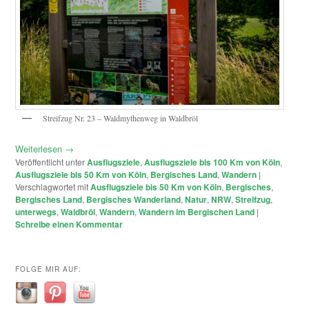
Streifzug Nr. 23 – Waldmythenweg in Waldbröl
Weiterlesen
→
Veröffentlicht unter
Ausflugsziele
,
Ausflugsziele bis 100 Km von Köln
,
Ausflugsziele bis 50 Km von Köln
,
Bergisches Land
,
Wandern
|
Verschlagwortet mit
Ausflugsziele bis 50 Km von Köln
,
Bergisches
,
Bergisches Land
,
Bergisches Wanderland
,
Natur
,
NRW
,
Streifzug
,
unterwegs
,
Waldbröl
,
Wandern
,
Wandern im Bergischen Land
|
Schreibe einen Kommentar
FOLGE MIR AUF: