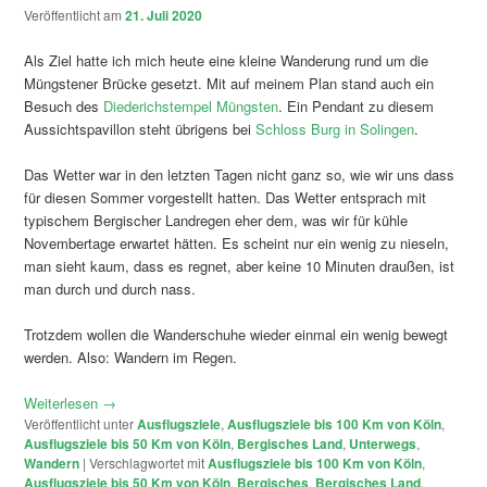
Veröffentlicht am
21. Juli 2020
Als Ziel hatte ich mich heute eine kleine Wanderung rund um die
Müngstener Brücke gesetzt. Mit auf meinem Plan stand auch ein
Besuch des
Diederichstempel Müngsten
. Ein Pendant zu diesem
Aussichtspavillon steht übrigens bei
Schloss Burg in Solingen
.
Das Wetter war in den letzten Tagen nicht ganz so, wie wir uns dass
für diesen Sommer vorgestellt hatten. Das Wetter entsprach mit
typischem Bergischer Landregen eher dem, was wir für kühle
Novembertage erwartet hätten. Es scheint nur ein wenig zu nieseln,
man sieht kaum, dass es regnet, aber keine 10 Minuten draußen, ist
man durch und durch nass.
Trotzdem wollen die Wanderschuhe wieder einmal ein wenig bewegt
werden. Also: Wandern im Regen.
Weiterlesen
→
Veröffentlicht unter
Ausflugsziele
,
Ausflugsziele bis 100 Km von Köln
,
Ausflugsziele bis 50 Km von Köln
,
Bergisches Land
,
Unterwegs
,
Wandern
|
Verschlagwortet mit
Ausflugsziele bis 100 Km von Köln
,
Ausflugsziele bis 50 Km von Köln
,
Bergisches
,
Bergisches Land
,