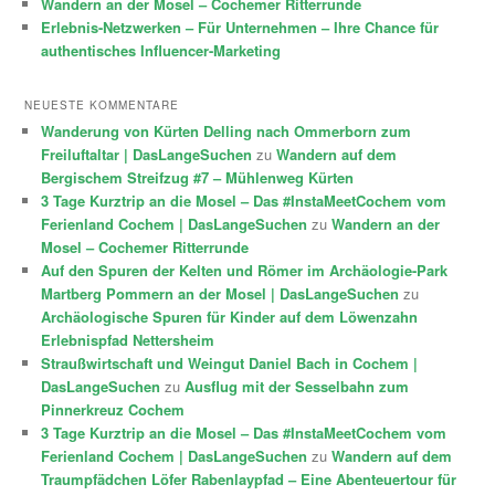
Wandern an der Mosel – Cochemer Ritterrunde
Erlebnis-Netzwerken – Für Unternehmen – Ihre Chance für
authentisches Influencer-Marketing
NEUESTE KOMMENTARE
Wanderung von Kürten Delling nach Ommerborn zum
Freiluftaltar | DasLangeSuchen
zu
Wandern auf dem
Bergischem Streifzug #7 – Mühlenweg Kürten
3 Tage Kurztrip an die Mosel – Das #InstaMeetCochem vom
Ferienland Cochem | DasLangeSuchen
zu
Wandern an der
Mosel – Cochemer Ritterrunde
Auf den Spuren der Kelten und Römer im Archäologie-Park
Martberg Pommern an der Mosel | DasLangeSuchen
zu
Archäologische Spuren für Kinder auf dem Löwenzahn
Erlebnispfad Nettersheim
Straußwirtschaft und Weingut Daniel Bach in Cochem |
DasLangeSuchen
zu
Ausflug mit der Sesselbahn zum
Pinnerkreuz Cochem
3 Tage Kurztrip an die Mosel – Das #InstaMeetCochem vom
Ferienland Cochem | DasLangeSuchen
zu
Wandern auf dem
Traumpfädchen Löfer Rabenlaypfad – Eine Abenteuertour für