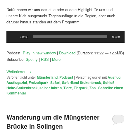
Dafür haben wir uns das eine oder andere Highlight für uns und
unsere Kids ausgesucht.Tagesausflüge in die Region, aber auch
darüber hinaus standen auf dem Programm.
Audio-
00:00
00:00
Player
Podcast:
Play in new window
|
Download
(Duration: 11:22 — 12.5MB)
Subscribe:
Spotify
|
RSS
|
More
Weiterlesen
→
Veröffentlicht unter
Münsterland
,
Podcast
|
Verschlagwortet mit
Ausflug
,
Ausflugsziel
,
Freizeitpark
,
Safari
,
Safariland Stukenbrock
,
Schloß
Holte-Stukenbrock
,
selber fahren
,
Tiere
,
Tierpark
,
Zoo
|
Schreibe einen
Kommentar
Wanderung um die Müngstener
Brücke in Solingen