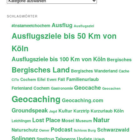
Themen
SCHLAGWÖRTER
Ausflug
#instameetchochem
Ausflugsziel
Ausflugsziele bis 50 Km von
Köln
Ausflugsziele bis 100 Km von Köln
Bergisches
Bergisches Land
Bergisches Wanderland
Cache
Familienurlaub
Fail
Cochem
Eifel
Event
CiTo
Geocache
Ferienland Cochem
Gastronomie
Geocachen
Geocaching
Geocaching.com
Groundspeak
Kultur
Köln
Kurztrip
Kurzurlaub
Jagd
Natur
Lost Place
Mosel
Museum
Leichlingen
Podcast
Schwarzwald
Naturschutz
Owner
Schloss Burg
Solingen
Talsperre
Update
Streifzug
Urlaub