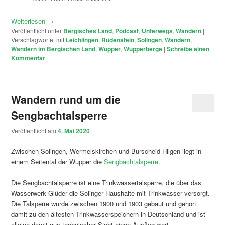
Weiterlesen
→
Veröffentlicht unter
Bergisches Land
,
Podcast
,
Unterwegs
,
Wandern
|
Verschlagwortet mit
Leichlingen
,
Rüdenstein
,
Solingen
,
Wandern
,
Wandern im Bergischen Land
,
Wupper
,
Wupperberge
|
Schreibe einen
Kommentar
Wandern rund um die
Sengbachtalsperre
Veröffentlicht am
4. Mai 2020
Zwischen Solingen, Wermelskirchen und Burscheid-Hilgen liegt in
einem Seitental der Wupper die
Sengbachtalsperre
.
Die Sengbachtalsperre ist eine Trinkwassertalsperre, die über das
Wasserwerk Glüder die Solinger Haushalte mit Trinkwasser versorgt.
Die Talsperre wurde zwischen 1900 und 1903 gebaut und gehört
damit zu den ältesten Trinkwasserspeichern in Deutschland und ist
alleine damit aus technischer Sicht einen Ausflug wert.