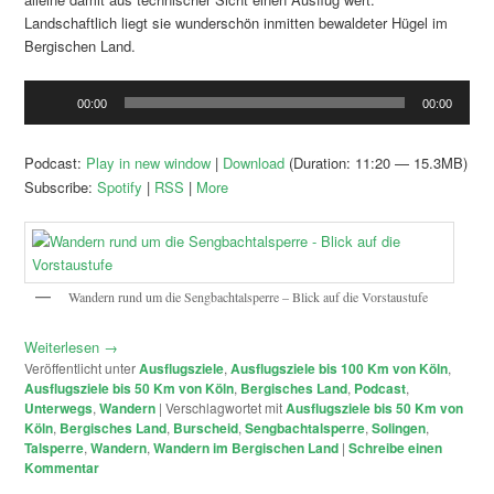
Landschaftlich liegt sie wunderschön inmitten bewaldeter Hügel im
Bergischen Land.
Audio-
00:00
00:00
Player
Podcast:
Play in new window
|
Download
(Duration: 11:20 — 15.3MB)
Subscribe:
Spotify
|
RSS
|
More
Wandern rund um die Sengbachtalsperre – Blick auf die Vorstaustufe
Weiterlesen
→
Veröffentlicht unter
Ausflugsziele
,
Ausflugsziele bis 100 Km von Köln
,
Ausflugsziele bis 50 Km von Köln
,
Bergisches Land
,
Podcast
,
Unterwegs
,
Wandern
|
Verschlagwortet mit
Ausflugsziele bis 50 Km von
Köln
,
Bergisches Land
,
Burscheid
,
Sengbachtalsperre
,
Solingen
,
Talsperre
,
Wandern
,
Wandern im Bergischen Land
|
Schreibe einen
Kommentar