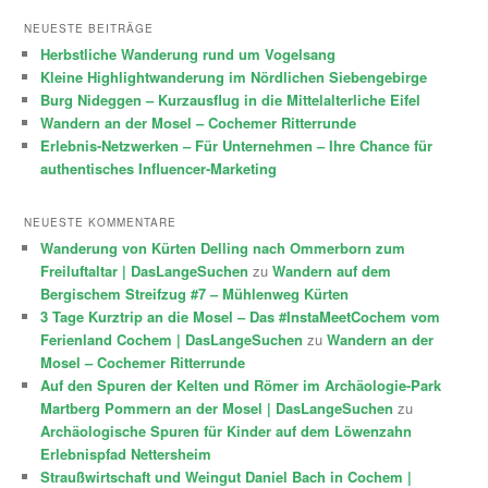
NEUESTE BEITRÄGE
Herbstliche Wanderung rund um Vogelsang
Kleine Highlightwanderung im Nördlichen Siebengebirge
Burg Nideggen – Kurzausflug in die Mittelalterliche Eifel
Wandern an der Mosel – Cochemer Ritterrunde
Erlebnis-Netzwerken – Für Unternehmen – Ihre Chance für
authentisches Influencer-Marketing
NEUESTE KOMMENTARE
Wanderung von Kürten Delling nach Ommerborn zum
Freiluftaltar | DasLangeSuchen
zu
Wandern auf dem
Bergischem Streifzug #7 – Mühlenweg Kürten
3 Tage Kurztrip an die Mosel – Das #InstaMeetCochem vom
Ferienland Cochem | DasLangeSuchen
zu
Wandern an der
Mosel – Cochemer Ritterrunde
Auf den Spuren der Kelten und Römer im Archäologie-Park
Martberg Pommern an der Mosel | DasLangeSuchen
zu
Archäologische Spuren für Kinder auf dem Löwenzahn
Erlebnispfad Nettersheim
Straußwirtschaft und Weingut Daniel Bach in Cochem |