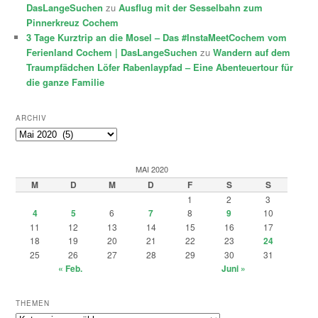
DasLangeSuchen
zu
Ausflug mit der Sesselbahn zum
Pinnerkreuz Cochem
3 Tage Kurztrip an die Mosel – Das #InstaMeetCochem vom
Ferienland Cochem | DasLangeSuchen
zu
Wandern auf dem
Traumpfädchen Löfer Rabenlaypfad – Eine Abenteuertour für
die ganze Familie
ARCHIV
Archiv
MAI 2020
M
D
M
D
F
S
S
1
2
3
4
5
6
7
8
9
10
11
12
13
14
15
16
17
18
19
20
21
22
23
24
25
26
27
28
29
30
31
« Feb.
Juni »
THEMEN