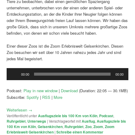
Tiere zu beobachten, dabei einen gemütlichen Spaziergang
unternehmen, unterbrochen von der einen oder anderen Spiel- oder
Entdeckungsstation, an der die Kinder ihrer Neugier folgen können
oder Ihrem Bewegungstrieb freien Lauf lassen können. Wir haben das
große Glück, dass sich in unserem Umkreis mehrere großartige Zoos
befinden, von denen wir schon viele besucht haben.
Einer dieser Zoos ist die Zoom Erlebniswelt Gelsenkirchen. Diesen
Zoo besuchen wir seit über 10 Jahren nahezu jedes Jahr und sind
jedes Mal begeistert.
Audio-
00:00
00:00
Player
Podcast:
Play in new window
|
Download
(Duration: 22:05 — 30.1MB)
Subscribe:
Spotify
|
RSS
|
More
Weiterlesen
→
Veröffentlicht unter
Ausflugsziele bis 100 Km von Köln
,
Podcast
,
Ruhrgebiet
,
Unterwegs
|
Verschlagwortet mit
Ausflug
,
Ausflugsziele bis
100 Km von Köln
,
Gelsenkirchen
,
Ruhrgebiet
,
Zoo
,
Zoom
,
Zoom
Erlebniswelt Gelsenkirchen
|
Schreibe einen Kommentar