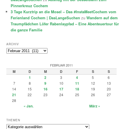
Pinnerkreuz Cochem
3 Tage Kurztrip an die Mosel – Das #InstaMeetCochem vom
Ferienland Cochem | DasLangeSuchen
zu
Wandern auf dem
Traumpfädchen Löfer Rabenlaypfad – Eine Abenteuertour für
die ganze Familie
ARCHIV
Archiv
FEBRUAR 2011
M
D
M
D
F
S
S
1
2
3
4
5
6
7
8
9
10
11
12
13
14
15
16
17
18
19
20
21
22
23
24
25
26
27
28
« Jan.
März »
THEMEN
Themen