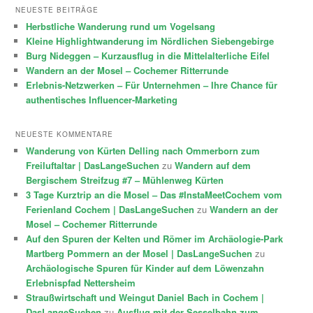
NEUESTE BEITRÄGE
Herbstliche Wanderung rund um Vogelsang
Kleine Highlightwanderung im Nördlichen Siebengebirge
Burg Nideggen – Kurzausflug in die Mittelalterliche Eifel
Wandern an der Mosel – Cochemer Ritterrunde
Erlebnis-Netzwerken – Für Unternehmen – Ihre Chance für
authentisches Influencer-Marketing
NEUESTE KOMMENTARE
Wanderung von Kürten Delling nach Ommerborn zum
Freiluftaltar | DasLangeSuchen
zu
Wandern auf dem
Bergischem Streifzug #7 – Mühlenweg Kürten
3 Tage Kurztrip an die Mosel – Das #InstaMeetCochem vom
Ferienland Cochem | DasLangeSuchen
zu
Wandern an der
Mosel – Cochemer Ritterrunde
Auf den Spuren der Kelten und Römer im Archäologie-Park
Martberg Pommern an der Mosel | DasLangeSuchen
zu
Archäologische Spuren für Kinder auf dem Löwenzahn
Erlebnispfad Nettersheim
Straußwirtschaft und Weingut Daniel Bach in Cochem |
DasLangeSuchen
zu
Ausflug mit der Sesselbahn zum