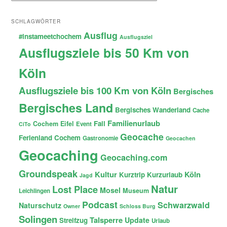
SCHLAGWÖRTER
Ausflug
#instameetchochem
Ausflugsziel
Ausflugsziele bis 50 Km von
Köln
Ausflugsziele bis 100 Km von Köln
Bergisches
Bergisches Land
Bergisches Wanderland
Cache
Familienurlaub
Fail
Cochem
Eifel
Event
CiTo
Geocache
Ferienland Cochem
Gastronomie
Geocachen
Geocaching
Geocaching.com
Groundspeak
Kultur
Köln
Kurztrip
Kurzurlaub
Jagd
Natur
Lost Place
Mosel
Museum
Leichlingen
Podcast
Schwarzwald
Naturschutz
Owner
Schloss Burg
Solingen
Talsperre
Update
Streifzug
Urlaub